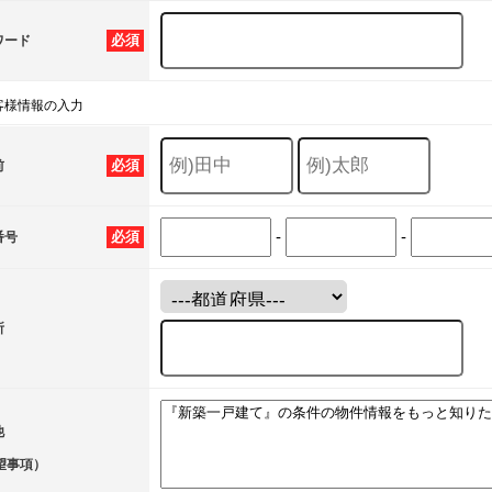
必須
ワード
客様情報の入力
必須
前
-
-
必須
番号
所
他
望事項）