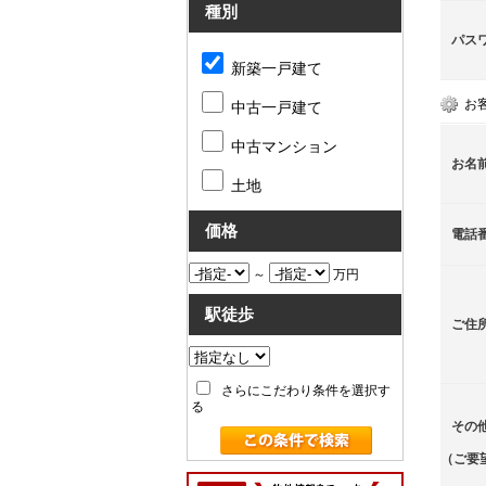
種別
パス
新築一戸建て
お
中古一戸建て
中古マンション
お名
土地
価格
電話
～
万円
駅徒歩
ご住
さらにこだわり条件を選択す
る
その
（ご要