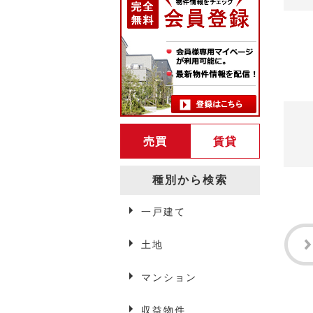
売買
賃貸
種別から検索
一戸建て
弘前賃貸情報
土地
マンション
アパート・マンション
収益物件