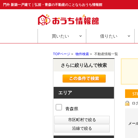
門外 新築一戸建て｜弘前・青森の不動産のことならおうち情報館
買いたい
借りたい
TOPページ
>
物件検索
>
不動産情報一覧
さらに絞り込んで検索
エリア
ロ
青森県
メー