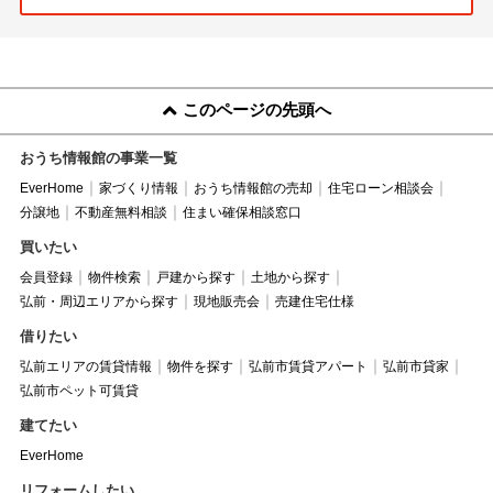
このページの先頭へ
おうち情報館の事業一覧
EverHome
家づくり情報
おうち情報館の売却
住宅ローン相談会
分譲地
不動産無料相談
住まい確保相談窓口
買いたい
会員登録
物件検索
戸建から探す
土地から探す
弘前・周辺エリアから探す
現地販売会
売建住宅仕様
借りたい
弘前エリアの賃貸情報
物件を探す
弘前市賃貸アパート
弘前市貸家
弘前市ペット可賃貸
建てたい
EverHome
リフォームしたい