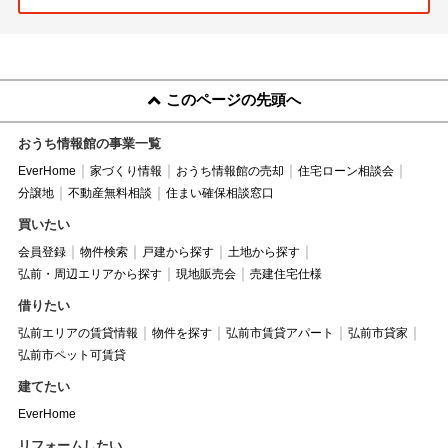
このページの先頭へ
おうち情報館の事業一覧
EverHome
家づくり情報
おうち情報館の売却
住宅ローン相談会
分譲地
不動産無料相談
住まい確保相談窓口
買いたい
会員登録
物件検索
戸建から探す
土地から探す
弘前・周辺エリアから探す
現地販売会
売建住宅仕様
借りたい
弘前エリアの賃貸情報
物件を探す
弘前市賃貸アパート
弘前市貸家
弘前市ペット可賃貸
建てたい
EverHome
リフォームしたい