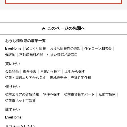
このページの先頭へ
おうち情報館の事業一覧
EverHome
家づくり情報
おうち情報館の売却
住宅ローン相談会
分譲地
不動産無料相談
住まい確保相談窓口
買いたい
会員登録
物件検索
戸建から探す
土地から探す
弘前・周辺エリアから探す
現地販売会
売建住宅仕様
借りたい
弘前エリアの賃貸情報
物件を探す
弘前市賃貸アパート
弘前市貸家
弘前市ペット可賃貸
建てたい
EverHome
リフォームしたい