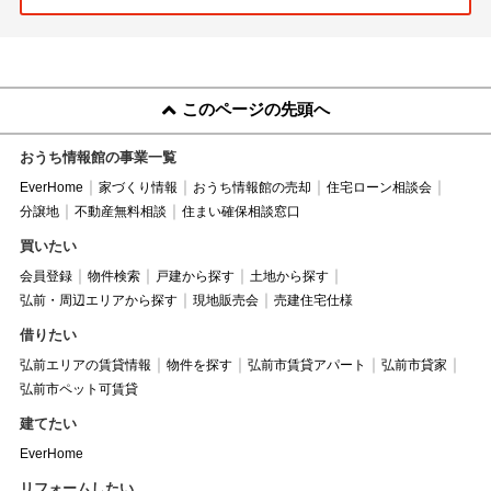
このページの先頭へ
おうち情報館の事業一覧
EverHome
家づくり情報
おうち情報館の売却
住宅ローン相談会
分譲地
不動産無料相談
住まい確保相談窓口
買いたい
会員登録
物件検索
戸建から探す
土地から探す
弘前・周辺エリアから探す
現地販売会
売建住宅仕様
借りたい
弘前エリアの賃貸情報
物件を探す
弘前市賃貸アパート
弘前市貸家
弘前市ペット可賃貸
建てたい
EverHome
リフォームしたい