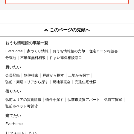
このページの先頭へ
おうち情報館の事業一覧
EverHome
家づくり情報
おうち情報館の売却
住宅ローン相談会
分譲地
不動産無料相談
住まい確保相談窓口
買いたい
会員登録
物件検索
戸建から探す
土地から探す
弘前・周辺エリアから探す
現地販売会
売建住宅仕様
借りたい
弘前エリアの賃貸情報
物件を探す
弘前市賃貸アパート
弘前市貸家
弘前市ペット可賃貸
建てたい
EverHome
リフォームしたい