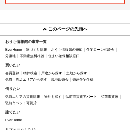
このページの先頭へ
おうち情報館の事業一覧
EverHome
家づくり情報
おうち情報館の売却
住宅ローン相談会
分譲地
不動産無料相談
住まい確保相談窓口
買いたい
会員登録
物件検索
戸建から探す
土地から探す
弘前・周辺エリアから探す
現地販売会
売建住宅仕様
借りたい
弘前エリアの賃貸情報
物件を探す
弘前市賃貸アパート
弘前市貸家
弘前市ペット可賃貸
建てたい
EverHome
リフォームしたい