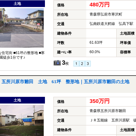
土地
480万円
価格
青森県弘前市寒沢町
所在地
弘南鉄道大鰐線 弘高下駅 
交通
建物条件
土地面積
61.63坪
坪数
坪単価
60.0%
建ぺい率
容積率
な住宅街 ■61坪の整形地 ■寒
園徒歩1分です♪
3
枚
五所川原市雛田 土地 61坪 整形地｜五所川原市雛田の土地
土地
350万円
価格
青森県五所川原市雛田
所在地
ＪＲ五能線 五所川原駅 徒
交通
建物条件
土地面積