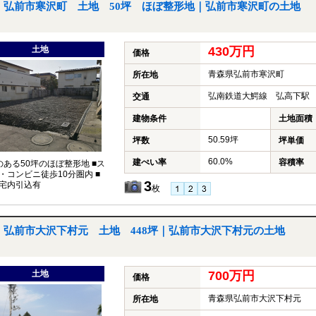
弘前市寒沢町 土地 50坪 ほぼ整形地｜弘前市寒沢町の土地
土地
430万円
価格
青森県弘前市寒沢町
所在地
弘南鉄道大鰐線 弘高下駅 
交通
建物条件
土地面積
50.59坪
坪数
坪単価
60.0%
建ぺい率
容積率
のある50坪のほぼ整形地 ■ス
・コンビニ徒歩10分圏内 ■
3
宅内引込有
枚
弘前市大沢下村元 土地 448坪｜弘前市大沢下村元の土地
土地
700万円
価格
青森県弘前市大沢下村元
所在地