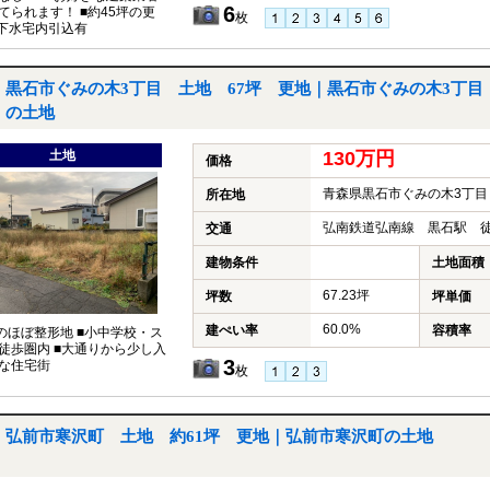
6
てられます！ ■約45坪の更
枚
上下水宅内引込有
黒石市ぐみの木3丁目 土地 67坪 更地｜黒石市ぐみの木3丁目
の土地
土地
130万円
価格
青森県黒石市ぐみの木3丁目
所在地
弘南鉄道弘南線 黒石駅 徒
交通
建物条件
土地面積
67.23坪
坪数
坪単価
60.0%
建ぺい率
容積率
坪のほぼ整形地 ■小中学校・ス
徒歩圏内 ■大通りから少し入
3
な住宅街
枚
弘前市寒沢町 土地 約61坪 更地｜弘前市寒沢町の土地