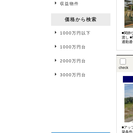
収益物件
一戸建て
駐車場
価格から検索
1000万円以下
事業用物件
■閑静
渡し 
通勤通
1000万円台
2000万円台
3万円以下
check
3000万円台
3万円台
4万円台
5万円以上
■アッ
築条件