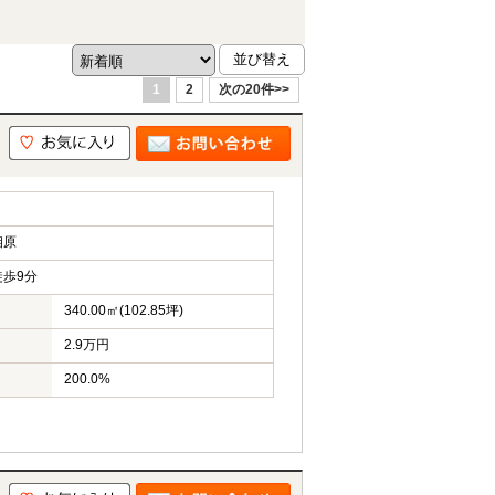
1
2
次の20件>>
相原
歩9分
340.00㎡(102.85坪)
2.9万円
200.0%