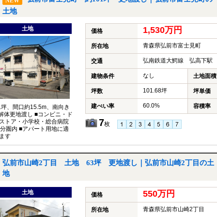
NEW
土地
土地
1,530万円
価格
青森県弘前市富士見町
所在地
弘南鉄道大鰐線 弘高下駅 
交通
なし
建物条件
土地面積
101.68坪
坪数
坪単価
60.0%
建ぺい率
容積率
01坪、間口約15.5m、南向き
■解体更地渡し ■コンビニ・ド
7
ストア・小学校・総合病院
枚
0分圏内 ■アパート用地に適
ます
弘前市山崎2丁目 土地 63坪 更地渡し｜弘前市山崎2丁目の土
地
土地
550万円
価格
青森県弘前市山崎2丁目
所在地