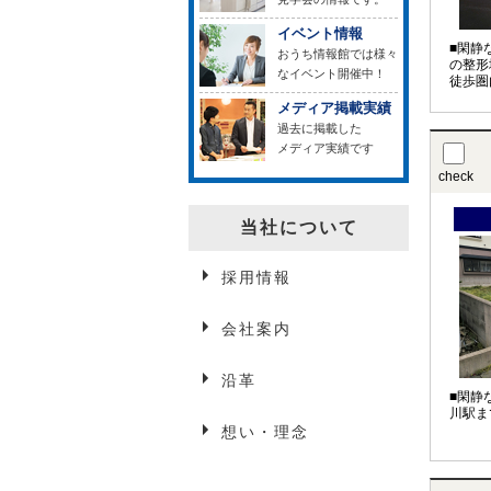
イベント情報
■閑静
おうち情報館では様々
の整形
なイベント開催中！
徒歩圏
メディア掲載実績
過去に掲載した
メディア実績です
check
当社について
採用情報
会社案内
沿革
■閑静
川駅ま
想い・理念