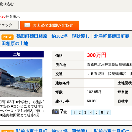
絞り込む
～20
件を表示
鶴田町鶴田相原 約102坪 現状渡し｜北津軽郡鶴田町鶴
NEW
田相原の土地
土地
300万円
価格
青森県北津軽郡鶴田町鶴田
所在地
ＪＲ五能線 陸奥鶴田駅 徒
交通
建物条件
土地面積
102.85坪
坪数
坪単価
60.0%
建ぺい率
容積率
面積102坪 ■小学校まで徒歩2
学安心 ■コンビニまで徒歩3
7
ーパーストア1㎞圏内で買い
枚
 ■陸奥鶴田駅まで徒歩9分
弘前市富士見町 約101坪 更地渡し｜弘前市富士見町の