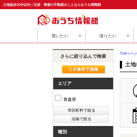
土地徒歩10分以内｜弘前・青森の不動産のことならおうち情報館
買いたい
借りたい
TOPページ
さらに絞り込んで検索
土地
エリア
青森県
種別