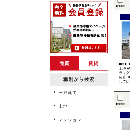
check
売買
賃貸
■約1
土地 
ラッグ
徒歩1
種別から検索
してい
一戸建て
弘前賃貸情報
check
土地
マンション
アパート・マンション