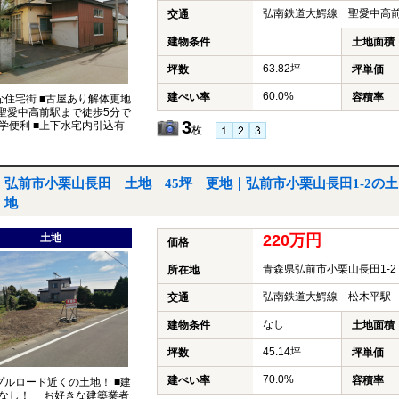
弘南鉄道大鰐線 聖愛中高前
交通
建物条件
土地面積
63.82坪
坪数
坪単価
60.0%
建ぺい率
容積率
な住宅街 ■古屋あり解体更地
■聖愛中高前駅まで徒歩5分で
3
学便利 ■上下水宅内引込有
枚
弘前市小栗山長田 土地 45坪 更地｜弘前市小栗山長田1-2の土
地
土地
220万円
価格
青森県弘前市小栗山長田1-2
所在地
弘南鉄道大鰐線 松木平駅 
交通
なし
建物条件
土地面積
45.14坪
坪数
坪単価
70.0%
建ぺい率
容積率
プルロード近くの土地！ ■建
なし！ お好きな建築業者