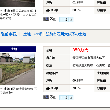
61.28坪
坪数
坪単価
60.0%
建ぺい率
容積率
な住宅街 ■間口広めの約61坪
地 ■駅・バス停・コンビニが
3
内の立地
枚
弘前市石川 土地 69坪｜弘前市石川大仏下の土地
土地
350万円
価格
青森県弘前市石川大仏下
所在地
弘南鉄道大鰐線 石川駅 徒
交通
建物条件
土地面積
69.88坪
坪数
坪単価
70.0%
建ぺい率
容積率
な住宅地 ■弘南鉄道大鰐線 石
で徒歩3分
3
枚