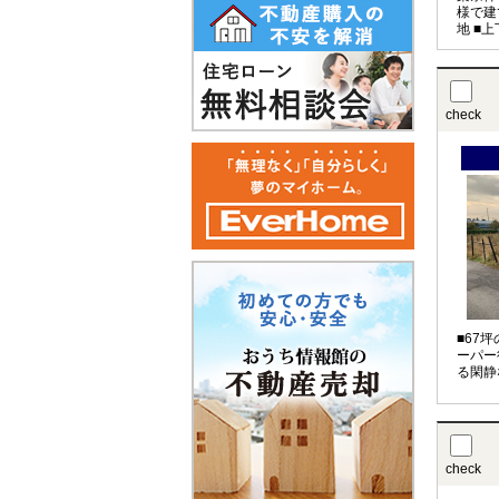
様で建
地 ■
check
■67
ーパー
る閑静
check