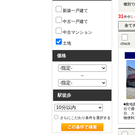
種別で
新築一戸建て
31
件中
1
中古一戸建て
中古マンション
土地
check
価格
～
駅徒歩
■敷地
分で通
分、ス
さらにこだわり条件を選択する
物便利