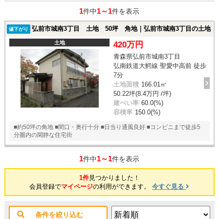
1
1～1
件中
件を表示
弘前市城南3丁目 土地 50坪 角地｜弘前市城南3丁目の土地
値下がり
土地
420万円
青森県弘前市城南3丁目
弘南鉄道大鰐線 聖愛中高前 徒歩
7分
土地面積
166.01㎡
50.22坪(8.4万円 /坪)
建ぺい率
60.0(%)
容積率
150.0(%)
■約50坪の角地 ■間口・奥行十分 ■日当り通風良好 ■コンビニまで徒歩5
分圏内の閑静な住宅街
1
1～1
件中
件を表示
1件
見つかりました！
会員登録で
マイページ
の利用ができます。
今すぐ見る
条件を絞り込む