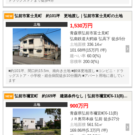
ドラッグストアまで徒歩4分
弘前市富士見町 約101坪 更地渡し｜弘前市富士見町の土地
NEW
土地
1,530万円
青森県弘前市富士見町
弘南鉄道大鰐線 弘高下 徒歩5分
土地面積
336.14㎡
101.68坪(15万円 /坪)
建ぺい率
60.0(%)
容積率
200.0(%)
■約101坪、間口約15.5m、南向き土地 ■解体更地渡し ■コンビニ・ドラ
ッグストア・小学校・総合病院徒歩10分圏内 ■アパート用地に適してい
ます
弘前市禰宜町 約169坪 建築条件なし｜弘前市禰宜町6-11(B)の土地
NEW
土地
900万円
青森県弘前市禰宜町6-11(B)
ＪＲ奥羽本線 弘前 徒歩27分
土地面積
561.51㎡
169.86坪(5.3万円 /坪)