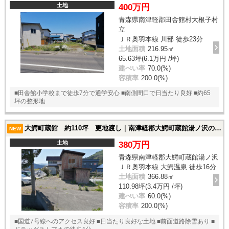
土地
400万円
青森県南津軽郡田舎館村大根子村
立
ＪＲ奥羽本線 川部 徒歩23分
土地面積
216.95㎡
65.63坪(6.1万円 /坪)
建ぺい率
70.0(%)
容積率
200.0(%)
■田舎館小学校まで徒歩7分で通学安心 ■南側間口で日当たり良好 ■約65
坪の整形地
大鰐町蔵館 約110坪 更地渡し｜南津軽郡大鰐町蔵館湯ノ沢の土地
NEW
土地
380万円
青森県南津軽郡大鰐町蔵館湯ノ沢
ＪＲ奥羽本線 大鰐温泉 徒歩16分
土地面積
366.88㎡
110.98坪(3.4万円 /坪)
建ぺい率
60.0(%)
容積率
200.0(%)
■国道7号線へのアクセス良好 ■日当たり良好な土地 ■前面道路除雪あり ■