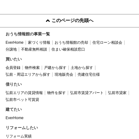
このページの先頭へ
おうち情報館の事業一覧
EverHome
家づくり情報
おうち情報館の売却
住宅ローン相談会
分譲地
不動産無料相談
住まい確保相談窓口
買いたい
会員登録
物件検索
戸建から探す
土地から探す
弘前・周辺エリアから探す
現地販売会
売建住宅仕様
借りたい
弘前エリアの賃貸情報
物件を探す
弘前市賃貸アパート
弘前市貸家
弘前市ペット可賃貸
建てたい
EverHome
リフォームしたい
リフォーム実績