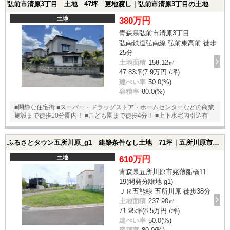
弘前市清原3丁目 土地 47坪 更地渡し｜弘前市清原3丁目の土地
土地
380万円
青森県弘前市清原3丁目
弘南鉄道弘南線 弘前東高前 徒歩
25分
土地面積
158.12㎡
47.83坪(7.9万円 /坪)
建ぺい率
50.0(%)
容積率
80.0(%)
■閑静な住宅街 ■スーパー・ドラッグストア・ホームセンターなどの商業
施設まで徒歩10分圏内！ ■こども園まで徒歩4分！ ■上下水宅内引込有
ふるさとタウン五所川原_g1 建築条件なし土地 71坪｜五所川原市姥萢船橋11-19(開発分譲地 g1)の土地
土地
610万円
青森県五所川原市姥萢船橋11-
19(開発分譲地 g1)
ＪＲ五能線 五所川原 徒歩38分
土地面積
237.90㎡
71.95坪(8.5万円 /坪)
建ぺい率
50.0(%)