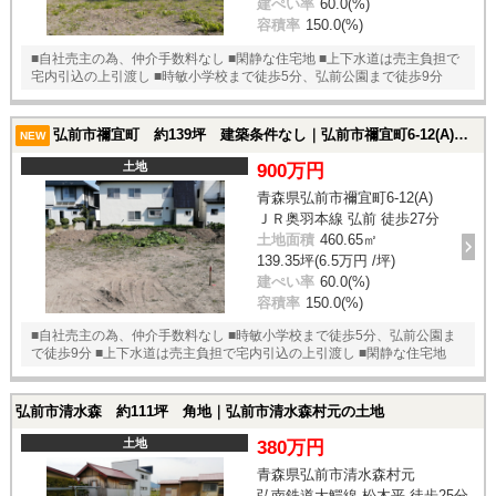
建ぺい率
60.0(%)
容積率
150.0(%)
■自社売主の為、仲介手数料なし ■閑静な住宅地 ■上下水道は売主負担で
宅内引込の上引渡し ■時敏小学校まで徒歩5分、弘前公園まで徒歩9分
弘前市禰宜町 約139坪 建築条件なし｜弘前市禰宜町6-12(A)の土地
NEW
土地
900万円
青森県弘前市禰宜町6-12(A)
ＪＲ奥羽本線 弘前 徒歩27分
土地面積
460.65㎡
139.35坪(6.5万円 /坪)
建ぺい率
60.0(%)
容積率
150.0(%)
■自社売主の為、仲介手数料なし ■時敏小学校まで徒歩5分、弘前公園ま
で徒歩9分 ■上下水道は売主負担で宅内引込の上引渡し ■閑静な住宅地
弘前市清水森 約111坪 角地｜弘前市清水森村元の土地
土地
380万円
青森県弘前市清水森村元
弘南鉄道大鰐線 松木平 徒歩25分