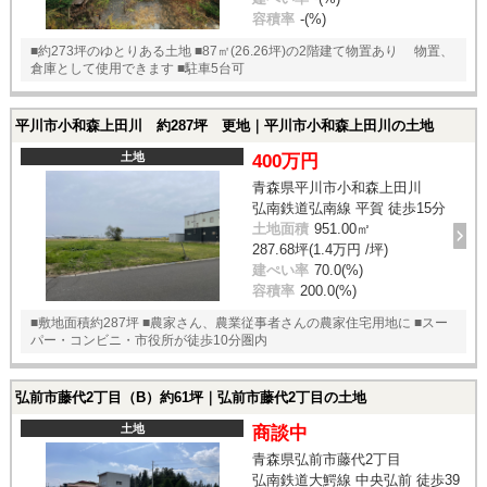
容積率
-(%)
■約273坪のゆとりある土地 ■87㎡(26.26坪)の2階建て物置あり 物置、
倉庫として使用できます ■駐車5台可
平川市小和森上田川 約287坪 更地｜平川市小和森上田川の土地
土地
400万円
青森県平川市小和森上田川
弘南鉄道弘南線 平賀 徒歩15分
土地面積
951.00㎡
287.68坪(1.4万円 /坪)
建ぺい率
70.0(%)
容積率
200.0(%)
■敷地面積約287坪 ■農家さん、農業従事者さんの農家住宅用地に ■スー
パー・コンビニ・市役所が徒歩10分圏内
弘前市藤代2丁目（B）約61坪｜弘前市藤代2丁目の土地
土地
商談中
青森県弘前市藤代2丁目
弘南鉄道大鰐線 中央弘前 徒歩39