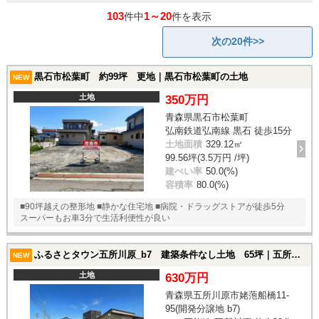
103
1～20
件中
件を表示
次の20件>>
黒石市松葉町 約99坪 更地｜黒石市松葉町の土地
NEW
土地
350万円
青森県黒石市松葉町
弘南鉄道弘南線 黒石 徒歩15分
土地面積
329.12㎡
99.56坪(3.5万円 /坪)
建ぺい率
50.0(%)
容積率
80.0(%)
■90坪越えの整形地 ■静かな住宅地 ■病院・ドラッグストアが徒歩5分
スーパーもお車3分で生活利便性が良い
ふるさとタウン五所川原_b7 建築条件なし土地 65坪｜五所川原市姥萢船橋11-95(開発分譲地 b7)の土地
NEW
土地
630万円
青森県五所川原市姥萢船橋11-
95(開発分譲地 b7)