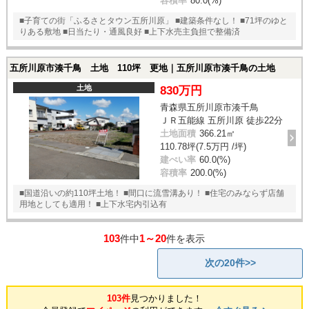
容積率
80.0(%)
■子育ての街「ふるさとタウン五所川原」 ■建築条件なし！ ■71坪のゆと
りある敷地 ■日当たり・通風良好 ■上下水売主負担で整備済
五所川原市湊千鳥 土地 110坪 更地｜五所川原市湊千鳥の土地
土地
830万円
青森県五所川原市湊千鳥
ＪＲ五能線 五所川原 徒歩22分
土地面積
366.21㎡
110.78坪(7.5万円 /坪)
建ぺい率
60.0(%)
容積率
200.0(%)
■国道沿いの約110坪土地！ ■間口に流雪溝あり！ ■住宅のみならず店舗
用地としても適用！ ■上下水宅内引込有
103
1～20
件中
件を表示
次の20件>>
103件
見つかりました！