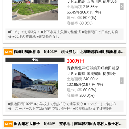
ＪＲ五能線 五所川原 徒歩38分
土地面積
216.36㎡
65.45坪(9.6万円 /坪)
建ぺい率
50.0(%)
容積率
80.0(%)
■ELMまでお車3分！ ■上下水売主負担で整備済 ■南側間口で日当たり良
好 ■65坪の整形地 ■建築条件なし
鶴田町鶴田相原 約102坪 現状渡し｜北津軽郡鶴田町鶴田相原の土地
NEW
土地
300万円
青森県北津軽郡鶴田町鶴田相原
ＪＲ五能線 陸奥鶴田 徒歩9分
土地面積
340.00㎡
102.85坪(2.9万円 /坪)
建ぺい率
60.0(%)
容積率
200.0(%)
■敷地面積102坪 ■小学校まで徒歩2分で通学安心 ■コンビニまで徒歩3
分、スーパーストア1㎞圏内で買い物便利 ■陸奥鶴田駅まで徒歩9分
田舎館村大根子 約65坪 整形地｜南津軽郡田舎館村大根子村立の土地
NEW