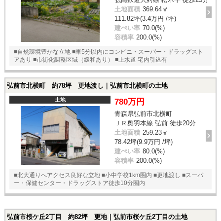
土地面積
369.64㎡
111.82坪(3.4万円 /坪)
建ぺい率
70.0(%)
容積率
200.0(%)
■自然環境豊かな立地 ■車5分以内にコンビニ・スーパー・ドラッグスト
アあり ■市街化調整区域（緩和あり） ■上水道 宅内引込有
弘前市北横町 約78坪 更地渡し｜弘前市北横町の土地
土地
780万円
青森県弘前市北横町
ＪＲ奥羽本線 弘前 徒歩20分
土地面積
259.23㎡
78.42坪(9.9万円 /坪)
建ぺい率
80.0(%)
容積率
200.0(%)
■北大通りへアクセス良好な立地 ■小中学校1km圏内 ■更地渡し ■スーパ
ー・保健センター・ドラッグストア徒歩10分圏内
弘前市桜ケ丘2丁目 約82坪 更地｜弘前市桜ケ丘2丁目の土地