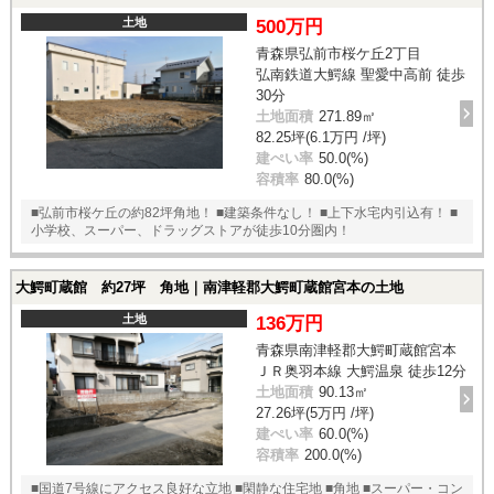
土地
500万円
青森県弘前市桜ケ丘2丁目
弘南鉄道大鰐線 聖愛中高前 徒歩
30分
土地面積
271.89㎡
82.25坪(6.1万円 /坪)
建ぺい率
50.0(%)
容積率
80.0(%)
■弘前市桜ケ丘の約82坪角地！ ■建築条件なし！ ■上下水宅内引込有！ ■
小学校、スーパー、ドラッグストアが徒歩10分圏内！
大鰐町蔵館 約27坪 角地｜南津軽郡大鰐町蔵館宮本の土地
土地
136万円
青森県南津軽郡大鰐町蔵館宮本
ＪＲ奥羽本線 大鰐温泉 徒歩12分
土地面積
90.13㎡
27.26坪(5万円 /坪)
建ぺい率
60.0(%)
容積率
200.0(%)
■国道7号線にアクセス良好な立地 ■閑静な住宅地 ■角地 ■スーパー・コン