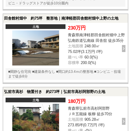
ビニ・ドラッグストアが徒歩10分圏内
田舎館村畑中 約75坪 整形地｜南津軽郡田舎館村畑中上野の土地
土地
230万円
青森県南津軽郡田舎館村畑中上野
弘南鉄道弘南線 田舎舘 徒歩35分
土地面積
248.00㎡
75.02坪(3.1万円 /坪)
建ぺい率
60.0(%)
容積率
200.0(%)
■閑静な住宅街 ■建築条件なし ■間口約13.4ｍの整形地 ■コンビニ・役場
まで徒歩8分
弘前市高杉 物置付き 約273坪｜弘前市高杉阿部野の土地
土地
180万円
青森県弘前市高杉阿部野
ＪＲ五能線 板柳 徒歩70分
土地面積
905.28㎡
273.85坪(0.7万円 /坪)
建ぺい率
-(%)