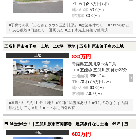
71.95坪(8.5万円 /坪)
建ぺい率
50.0(%)
容積率
80.0(%)
■子育ての街「ふるさとタウン五所川原」 ■建築条件なし！ ■71坪のゆと
りある敷地 ■日当たり・通風良好 ■上下水売主負担で整備済
五所川原市湊千鳥 土地 110坪 更地｜五所川原市湊千鳥の土地
土地
830万円
青森県五所川原市湊千鳥
ＪＲ五能線 五所川原 徒歩22分
土地面積
366.21㎡
110.78坪(7.5万円 /坪)
建ぺい率
60.0(%)
容積率
200.0(%)
■国道沿いの約110坪土地！ ■間口に流雪溝あり！ ■住宅のみならず店舗
用地としても適用！ ■上下水宅内引込有
ELM徒歩4分！｜五所川原市石岡藤巻 建築条件なし土地 49坪｜五所川原市石岡藤巻13-51の土地
土地
600万円