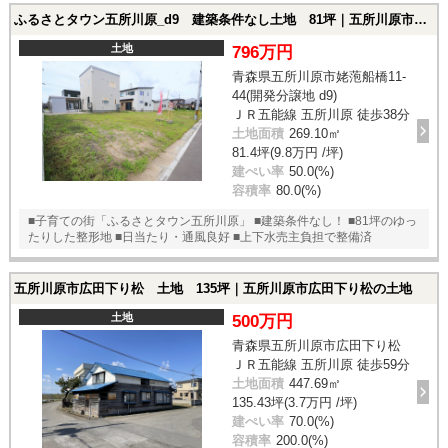
ふるさとタウン五所川原_d9 建築条件なし土地 81坪｜五所川原市姥萢船橋11-44(開発分譲地 d9)の土地
土地
796万円
青森県五所川原市姥萢船橋11-
44(開発分譲地 d9)
ＪＲ五能線 五所川原 徒歩38分
土地面積
269.10㎡
81.4坪(9.8万円 /坪)
建ぺい率
50.0(%)
容積率
80.0(%)
■子育ての街「ふるさとタウン五所川原」 ■建築条件なし！ ■81坪のゆっ
たりした整形地 ■日当たり・通風良好 ■上下水売主負担で整備済
五所川原市広田下り松 土地 135坪｜五所川原市広田下り松の土地
土地
500万円
青森県五所川原市広田下り松
ＪＲ五能線 五所川原 徒歩59分
土地面積
447.69㎡
135.43坪(3.7万円 /坪)
建ぺい率
70.0(%)
容積率
200.0(%)