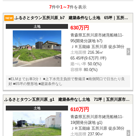
7
1～7
件中
件を表示
ふるさとタウン五所川原_b7 建築条件なし土地 65坪｜五所川原市姥萢船橋11-95(開発分譲地 b7)の土地
NEW
土地
630万円
青森県五所川原市姥萢船橋11-
95(開発分譲地 b7)
ＪＲ五能線 五所川原 徒歩38分
土地面積
216.36㎡
65.45坪(9.6万円 /坪)
建ぺい率
50.0(%)
容積率
80.0(%)
■ELMまでお車3分！ ■上下水売主負担で整備済 ■南側間口で日当たり良
好 ■65坪の整形地 ■建築条件なし
ふるさとタウン五所川原_g1 建築条件なし土地 71坪｜五所川原市姥萢船橋11-19(開発分譲地 g1)の土地
土地
610万円
青森県五所川原市姥萢船橋11-
19(開発分譲地 g1)
ＪＲ五能線 五所川原 徒歩38分
土地面積
237.90㎡