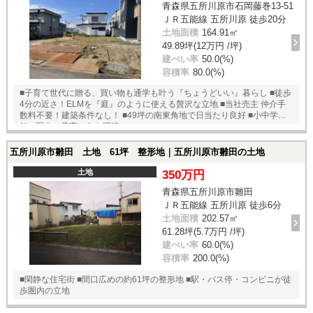
青森県五所川原市石岡藤巻13-51
ＪＲ五能線 五所川原 徒歩20分
土地面積
164.91㎡
49.89坪(12万円 /坪)
建ぺい率
50.0(%)
容積率
80.0(%)
■子育て世代に贈る、買い物も通学も叶う『ちょうどいい』暮らし ■徒歩
4分の近さ！ELMを『庭』のように使える贅沢な立地 ■当社売主 仲介手
数料不要！建築条件なし！ ■49坪の南東角地で日当たり良好 ■小中学校
1km圏内で子育て向き環境♪
五所川原市雛田 土地 61坪 整形地｜五所川原市雛田の土地
土地
350万円
青森県五所川原市雛田
ＪＲ五能線 五所川原 徒歩6分
土地面積
202.57㎡
61.28坪(5.7万円 /坪)
建ぺい率
60.0(%)
容積率
200.0(%)
■閑静な住宅街 ■間口広めの約61坪の整形地 ■駅・バス停・コンビニが徒
歩圏内の立地