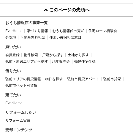
このページの先頭へ
おうち情報館の事業一覧
EverHome
家づくり情報
おうち情報館の売却
住宅ローン相談会
分譲地
不動産無料相談
住まい確保相談窓口
買いたい
会員登録
物件検索
戸建から探す
土地から探す
弘前・周辺エリアから探す
現地販売会
売建住宅仕様
借りたい
弘前エリアの賃貸情報
物件を探す
弘前市賃貸アパート
弘前市貸家
弘前市ペット可賃貸
建てたい
EverHome
リフォームしたい
リフォーム実績
売却コンテンツ