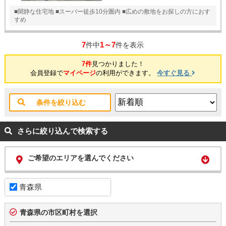
■閑静な住宅地 ■スーパー徒歩10分圏内 ■広めの敷地をお探しの方におす
すめ
7
1～7
件中
件を表示
7件
見つかりました！
会員登録で
マイページ
の利用ができます。
今すぐ見る
条件を絞り込む
さらに絞り込んで検索する
ご希望のエリアを選んでください
青森県
青森県の市区町村を選択