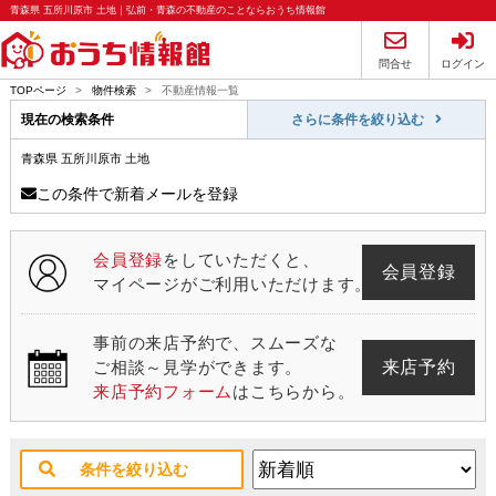
青森県 五所川原市 土地｜弘前・青森の不動産のことならおうち情報館
問合せ
ログイン
TOPページ
>
物件検索
>
不動産情報一覧
現在の検索条件
さらに条件を絞り込む
青森県 五所川原市 土地
この条件で新着メールを登録
会員登録
をしていただくと、
会員登録
マイページがご利用いただけます。
事前の来店予約で、スムーズな
来店予約
ご相談～見学ができます。
来店予約フォーム
はこちらから。
条件を絞り込む