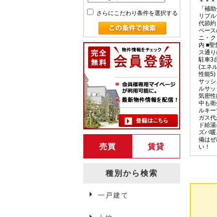
＊＊＊
「補助
さらにこだわり条件を選択する
リプル
代節約
ペース
ニ・ク
内 ■
ス通り
駐車3台
(エネ
性能5)
サッシ
ルサッ
気密性
中も衛
ルキー
ガス代
ド給湯
ズバ暖
備はぜ
売買
賃貸
い！
種別から検索
一戸建て
弘前賃貸情報