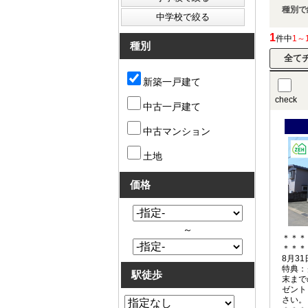
種別で
1
件中
1～
種別
新築一戸建て
check
中古一戸建て
中古マンション
土地
価格
～
＊＊＊
＊＊＊
8月3
特典：
駅徒歩
末まで
ゼント
さい。