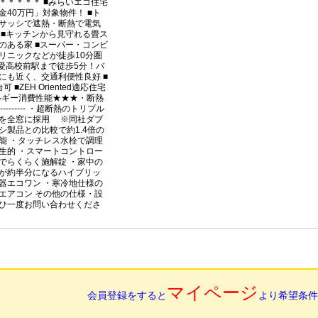
＊＊＊＊＊ ■みらいエコ住宅
金40万円」対象物件！ ■ト
サッシで遮熱・断熱で電気
 ■キッチンから見守れる畳ス
のある家 ■スーパー・コンビ
リニックなどが徒歩10分圏
聖愛高校前駅まで徒歩5分！バ
にも近く、交通利便性良好 ■
可 ■ZEH Oriented適応住宅
ルギー消費性能★★★・断熱
 --------- ・超断熱のトリプル
を全窓に採用 ※同社ダブ
シ製品との比較で約1.4倍の
能 ・タッチレス水栓で調理
生的 ・スマートコントロー
でらくらく施解錠 ・家中の
が約半分になるハイブリッ
器エコワン ・寒冷地仕様の
エアコン その他の仕様・設
ひ一度お問い合わせくださ
マイページ
会員登録をすると
より希望条件