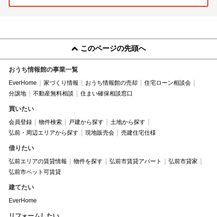
このページの先頭へ
おうち情報館の事業一覧
EverHome
家づくり情報
おうち情報館の売却
住宅ローン相談会
分譲地
不動産無料相談
住まい確保相談窓口
買いたい
会員登録
物件検索
戸建から探す
土地から探す
弘前・周辺エリアから探す
現地販売会
売建住宅仕様
借りたい
弘前エリアの賃貸情報
物件を探す
弘前市賃貸アパート
弘前市貸家
弘前市ペット可賃貸
建てたい
EverHome
リフォームしたい