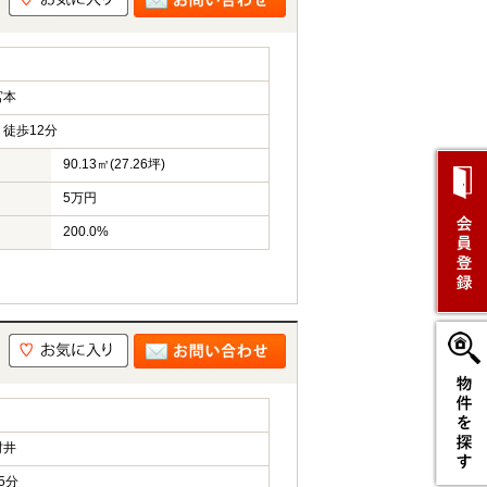
宮本
徒歩12分
90.13㎡(27.26坪)
5万円
200.0%
村井
5分