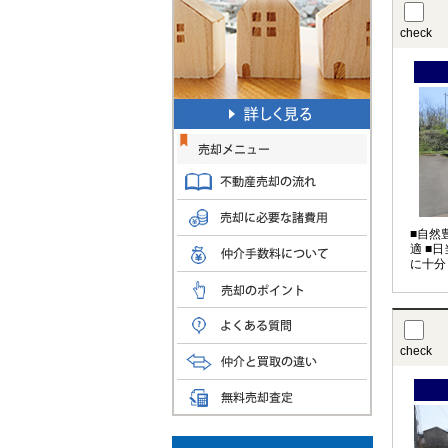
check
■自然
適 ■
に十分
check