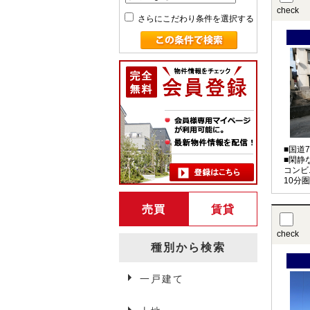
check
さらにこだわり条件を選択する
■国道
■閑静
コンビ
10分
売買
賃貸
check
種別から検索
一戸建て
弘前賃貸情報