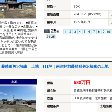
8DK
間取り
284.03㎡（85.92坪）
建物面積
1977年10月
築年月
場が広く取れます。 ■裏庭は
園に十分な広さ ■倉庫あり ■
25
炉・水屋)あり ■縁側は無節の
枚
バを使用した書院造りの日
■店舗活用がご検討いただけま
・キッチンが広いので食事処
場)として ・1階の部屋数が多
食事室や客室、2階を住居と
■二世帯同居も可能
藤崎町矢沢福富 土地 111坪｜南津軽郡藤崎町矢沢福富の土地
土地
580万円
価格
青森県南津軽郡藤崎町矢沢
所在地
ＪＲ奥羽本線 北常盤駅 徒
交通
建物条件
土地面積