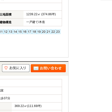
1239.22㎡ (374.86坪)
土地面積
一戸建て/木造
建物構造
福富
歩37分
369.22㎡(111.69坪)