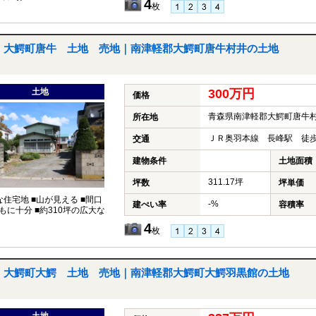
4
枚
大鰐町唐牛 土地 売地｜南津軽郡大鰐町唐牛村井の土地
土地
300万円
価格
青森県南津軽郡大鰐町唐牛
所在地
ＪＲ奥羽本線 長峰駅 徒歩
交通
建物条件
土地面積
311.17坪
坪数
坪単価
な住宅地 ■山が見える ■間口
-%
建ぺい率
容積率
もに十分 ■約310坪の広大な
4
枚
大鰐町大鰐 土地 売地｜南津軽郡大鰐町大鰐羽黒館の土地