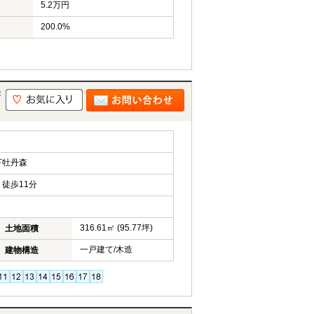
5.2万円
200.0%
鰐
下牡丹森
徒歩11分
316.61㎡ (95.77坪)
土地面積
一戸建て/木造
建物構造