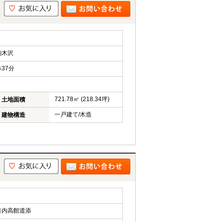
駒木沢
37分
721.78㎡ (218.34坪)
土地面積
一戸建て/木造
建物構造
目内高館道添