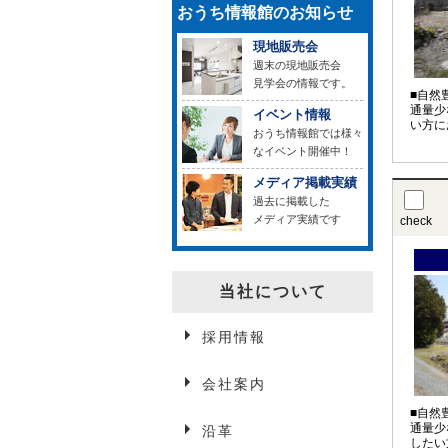
おうち情報館のお知らせ
現地販売会
週末の現地販売会
見学会の情報です。
■自然
通量少
イベント情報
い方に
おうち情報館では様々
なイベント開催中！
メディア掲載実績
過去に掲載した
メディア実績です
check
当社について
採用情報
会社案内
■自然
通量少
沿革
したい