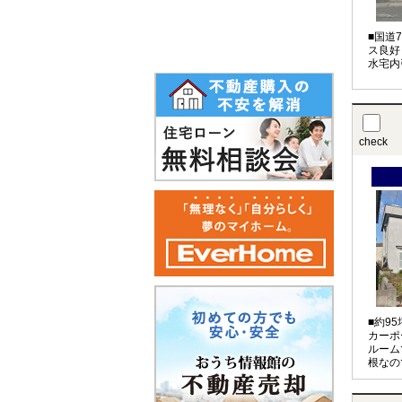
■国道
ス良好
水宅内
check
■約9
カーポ
ルーム
根なの