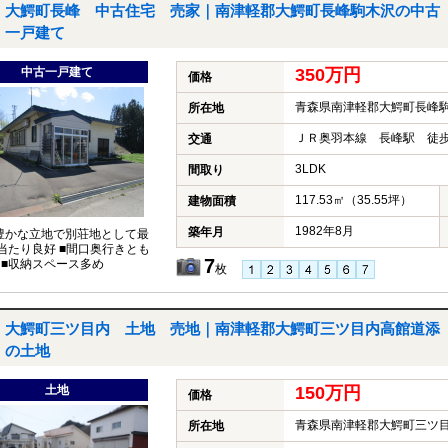
大鰐町長峰 中古住宅 売家｜南津軽郡大鰐町長峰駒木沢の中古
一戸建て
中古一戸建て
350万円
価格
青森県南津軽郡大鰐町長峰
所在地
ＪＲ奥羽本線 長峰駅 徒歩
交通
3LDK
間取り
117.53㎡（35.55坪）
建物面積
1982年8月
築年月
豊かな立地で別荘地として最
日当たり良好 ■間口奥行きとも
7
 ■収納スペース多め
枚
大鰐町三ツ目内 土地 売地｜南津軽郡大鰐町三ツ目内高館道添
の土地
土地
150万円
価格
青森県南津軽郡大鰐町三ツ
所在地