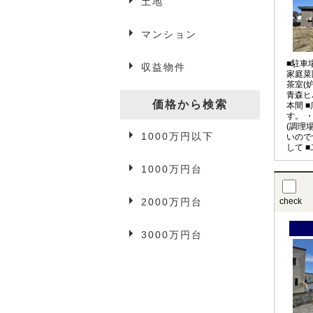
土地
マンション
アパート・マンション
■駐車
収益物件
一戸建て
家庭菜
茶室(
青森ヒ
駐車場
価格から検索
本間 
す。 
(調理
1000万円以下
事業用物件
いので
して 
1000万円台
2000万円台
check
3万円以下
3000万円台
3万円台
4万円台
5万円以上