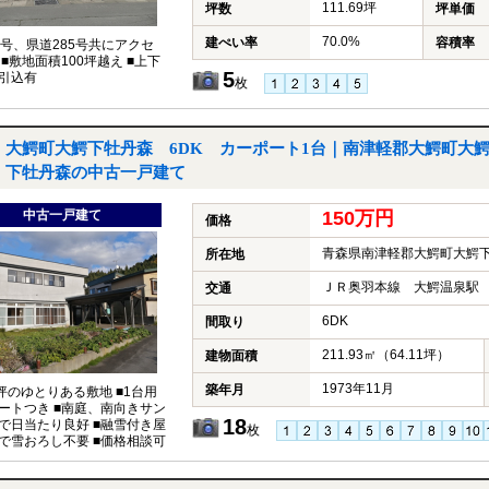
111.69坪
坪数
坪単価
70.0%
建ぺい率
容積率
7号、県道285号共にアクセ
 ■敷地面積100坪越え ■上下
5
引込有
枚
大鰐町大鰐下牡丹森 6DK カーポート1台｜南津軽郡大鰐町大
下牡丹森の中古一戸建て
中古一戸建て
150万円
価格
青森県南津軽郡大鰐町大鰐
所在地
ＪＲ奥羽本線 大鰐温泉駅 
交通
6DK
間取り
211.93㎡（64.11坪）
建物面積
1973年11月
築年月
5坪のゆとりある敷地 ■1台用
ートつき ■南庭、南向きサン
18
で日当たり良好 ■融雪付き屋
枚
で雪おろし不要 ■価格相談可