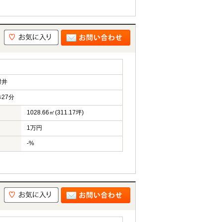
村井
27分
1028.66㎡(311.17坪)
1万円
-%