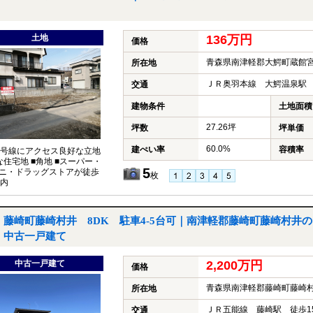
土地
136万円
価格
青森県南津軽郡大鰐町蔵館
所在地
ＪＲ奥羽本線 大鰐温泉駅 
交通
建物条件
土地面積
27.26坪
坪数
坪単価
60.0%
建ぺい率
容積率
7号線にアクセス良好な立地
な住宅地 ■角地 ■スーパー・
5
ニ・ドラッグストアが徒歩
枚
圏内
藤崎町藤崎村井 8DK 駐車4-5台可｜南津軽郡藤崎町藤崎村井の
中古一戸建て
中古一戸建て
2,200万円
価格
青森県南津軽郡藤崎町藤崎
所在地
ＪＲ五能線 藤崎駅 徒歩1
交通