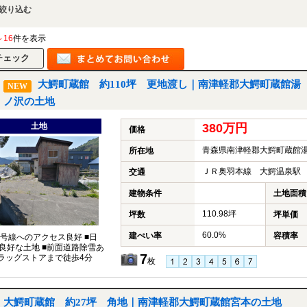
絞り込む
～16
件を表示
大鰐町蔵館 約110坪 更地渡し｜南津軽郡大鰐町蔵館湯
NEW
ノ沢の土地
土地
380万円
価格
青森県南津軽郡大鰐町蔵館
所在地
ＪＲ奥羽本線 大鰐温泉駅 
交通
建物条件
土地面積
110.98坪
坪数
坪単価
60.0%
建ぺい率
容積率
7号線へのアクセス良好 ■日
良好な土地 ■前面道路除雪あ
7
ドラッグストアまで徒歩4分
枚
大鰐町蔵館 約27坪 角地｜南津軽郡大鰐町蔵館宮本の土地