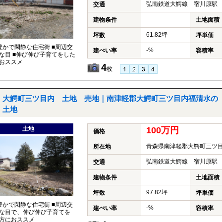
弘南鉄道大鰐線 宿川原駅 
交通
建物条件
土地面積
61.82坪
坪数
坪単価
豊かで閑静な住宅街 ■周辺交
-%
建ぺい率
容積率
な目 ■伸び伸び子育てをした
おススメ
4
枚
大鰐町三ツ目内 土地 売地｜南津軽郡大鰐町三ツ目内福清水の
土地
土地
100万円
価格
青森県南津軽郡大鰐町三ツ
所在地
弘南鉄道大鰐線 宿川原駅 
交通
建物条件
土地面積
97.82坪
坪数
坪単価
豊かで閑静な住宅街 ■周辺交
-%
建ぺい率
容積率
な目で、伸び伸び子育てを
方におススメ