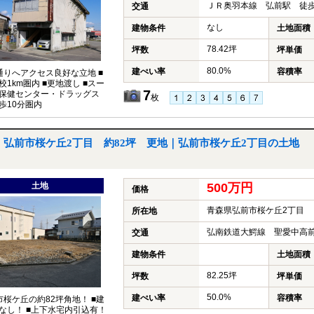
ＪＲ奥羽本線 弘前駅 徒歩
交通
なし
建物条件
土地面積
78.42坪
坪数
坪単価
80.0%
建ぺい率
容積率
通りへアクセス良好な立地 ■
校1km圏内 ■更地渡し ■スー
7
保健センター・ドラッグス
枚
歩10分圏内
弘前市桜ケ丘2丁目 約82坪 更地｜弘前市桜ケ丘2丁目の土地
土地
500万円
価格
青森県弘前市桜ケ丘2丁目
所在地
弘南鉄道大鰐線 聖愛中高前
交通
建物条件
土地面積
82.25坪
坪数
坪単価
50.0%
建ぺい率
容積率
市桜ケ丘の約82坪角地！ ■建
なし！ ■上下水宅内引込有！