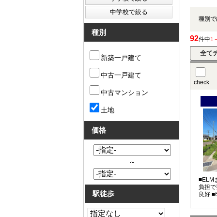
種別で
種別
92
件中
1
新築一戸建て
中古一戸建て
check
中古マンション
土地
価格
～
■EL
負担で
駅徒歩
良好 