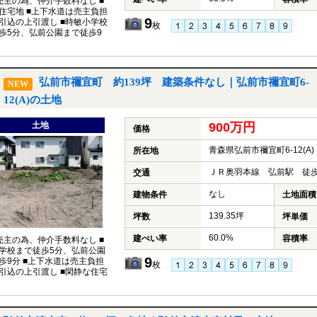
売主の為、仲介手数料なし ■
住宅地 ■上下水道は売主負担
9
引込の上引渡し ■時敏小学校
枚
歩5分、弘前公園まで徒歩9
弘前市禰宜町 約139坪 建築条件なし｜弘前市禰宜町6-
NEW
12(A)の土地
土地
900万円
価格
青森県弘前市禰宜町6-12(A)
所在地
ＪＲ奥羽本線 弘前駅 徒歩
交通
なし
建物条件
土地面積
139.35坪
坪数
坪単価
60.0%
建ぺい率
容積率
売主の為、仲介手数料なし ■
学校まで徒歩5分、弘前公園
9
歩9分 ■上下水道は売主負担
枚
引込の上引渡し ■閑静な住宅