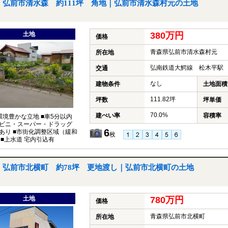
弘前市清水森 約111坪 角地｜弘前市清水森村元の土地
土地
380万円
価格
青森県弘前市清水森村元
所在地
弘南鉄道大鰐線 松木平駅 
交通
なし
建物条件
土地面積
111.82坪
坪数
坪単価
70.0%
建ぺい率
容積率
環境豊かな立地 ■車5分以内
ビニ・スーパー・ドラッグ
6
あり ■市街化調整区域（緩和
枚
 ■上水道 宅内引込有
弘前市北横町 約78坪 更地渡し｜弘前市北横町の土地
土地
780万円
価格
青森県弘前市北横町
所在地