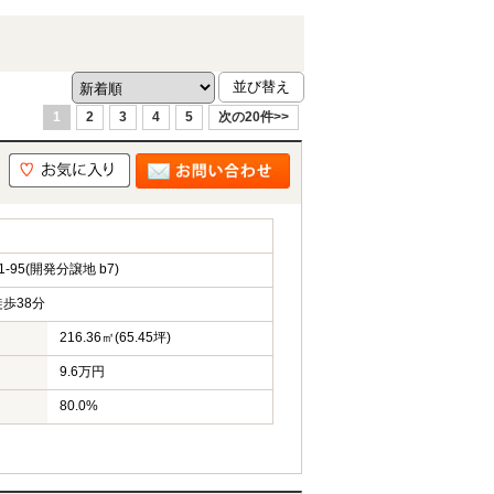
1
2
3
4
5
次の20件>>
95(開発分譲地 b7)
歩38分
216.36㎡(65.45坪)
9.6万円
80.0%