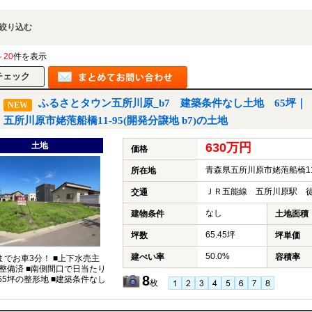
絞り込む
～20
件を表示
ふるさとタウン五所川原_b7 建築条件なし土地 65坪｜
NEW
五所川原市姥萢船橋11-95(開発分譲地 b7)の土地
土地
630万円
価格
青森県五所川原市姥萢船橋11-
所在地
ＪＲ五能線 五所川原駅 徒
交通
なし
建物条件
土地面積
65.45坪
坪数
坪単価
50.0%
建ぺい率
容積率
Mまでお車3分！ ■上下水売主
整備済 ■南側間口で日当たり
8
■65坪の整形地 ■建築条件なし
枚