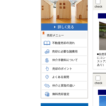
check
■自然
にコン
ストア
あり）
check