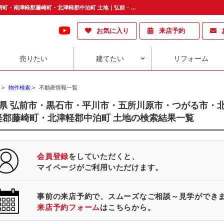
青森県 弘前市・黒石市・平川市・五所川原市・つがる市・北津軽郡板柳町・南津軽郡大鰐町・南津軽郡藤崎町・北津軽郡中泊町 土地｜弘前・青森の不動産のことならおうち情報館
お気に入り
来店予約
売りたい
建てたい
リフォーム
>
物件検索
>
不動産情報一覧
県 弘前市・黒石市・平川市・五所川原市・つがる市・
軽郡藤崎町・北津軽郡中泊町 土地の検索結果一覧
会員登録
をしていただくと、
マイページがご利用いただけます。
事前の来店予約で、スムーズなご相談～見学ができ
来店予約フォーム
はこちらから。