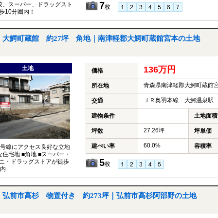
7
校、スーパー、ドラッグスト
枚
歩10分圏内！
大鰐町蔵館 約27坪 角地｜南津軽郡大鰐町蔵館宮本の土地
土地
136万円
価格
青森県南津軽郡大鰐町蔵館
所在地
ＪＲ奥羽本線 大鰐温泉駅 
交通
建物条件
土地面積
27.26坪
坪数
坪単価
60.0%
建ぺい率
容積率
7号線にアクセス良好な立地
な住宅地 ■角地 ■スーパー・
5
ニ・ドラッグストアが徒歩
枚
圏内
弘前市高杉 物置付き 約273坪｜弘前市高杉阿部野の土地