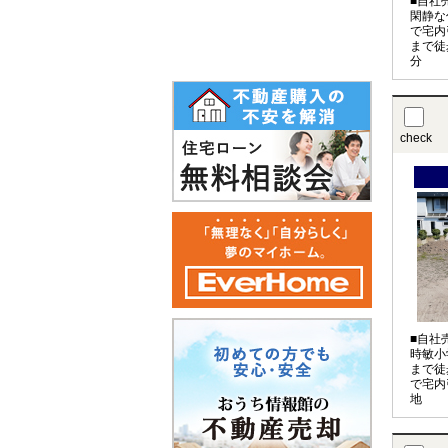
■自社
閑静な
で宅内
まで徒
分
check
■自社
時敏小
まで徒
で宅内
地