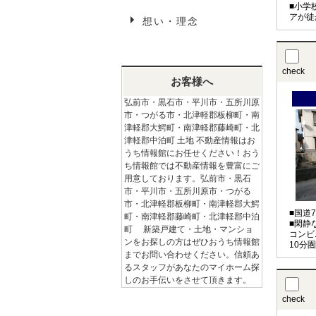
■小学
アが徒
想い・理念
check
お客様へ
弘前市・黒石市・平川市・五所川原
市・つがる市・北津軽郡板柳町・南
津軽郡大鰐町・南津軽郡藤崎町・北
津軽郡中泊町 土地 不動産情報はお
うち情報館にお任せください！おう
ち情報館では不動産情報を豊富にご
用意しております。弘前市・黒石
市・平川市・五所川原市・つがる
市・北津軽郡板柳町・南津軽郡大鰐
■国道
町・南津軽郡藤崎町・北津軽郡中泊
■閑静
町 新築戸建て・土地・マンショ
コンビ
ンをお探しの方はぜひおうち情報館
10分
までお問い合わせください。信頼あ
るスタッフがあなたのマイホーム探
しのお手伝いをさせて頂きます。
check