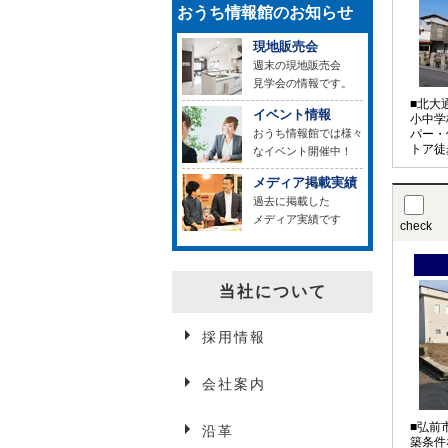
おうち情報館のお知らせ
現地販売会
週末の現地販売会
見学会の情報です。
■北大
イベント情報
小中学
おうち情報館では様々
パー・
トア徒
なイベント開催中！
メディア掲載実績
過去に掲載した
メディア実績です
check
当社について
採用情報
会社案内
■弘前
沿革
築条件