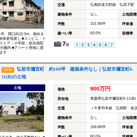
弘南鉄道大鰐線 弘高下駅 
交通
なし
建物条件
土地面積
101.68坪
坪数
坪単価
60.0%
建ぺい率
容積率
01坪、間口約15.5m、南向き
■解体更地渡し ■コンビニ・ド
7
ストア・小学校・総合病院
枚
0分圏内 ■アパート用地に適
ます
弘前市禰宜町 約169坪 建築条件なし｜弘前市禰宜町6-
NEW
11(B)の土地
土地
900万円
価格
青森県弘前市禰宜町6-11(B)
所在地
ＪＲ奥羽本線 弘前駅 徒歩
交通
なし
建物条件
土地面積
169.86坪
坪数
坪単価
60.0%
建ぺい率
容積率