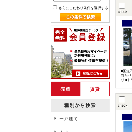
さらにこだわり条件を選択する
check
■国道
当たり
り ■
売買
賃貸
種別から検索
check
一戸建て
弘前賃貸情報