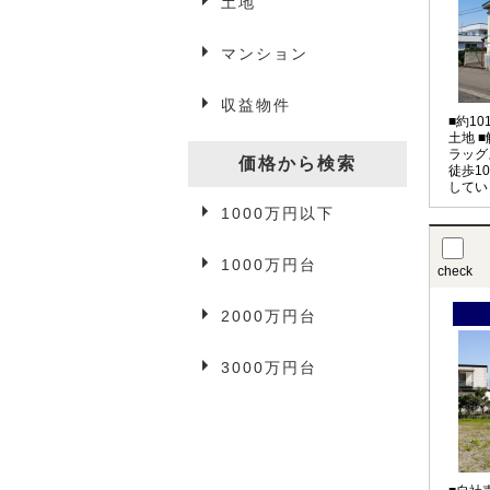
土地
マンション
アパート・マンション
収益物件
一戸建て
■約1
土地 
ラッグ
駐車場
価格から検索
徒歩1
してい
1000万円以下
事業用物件
1000万円台
check
2000万円台
3万円以下
3000万円台
3万円台
4万円台
5万円以上