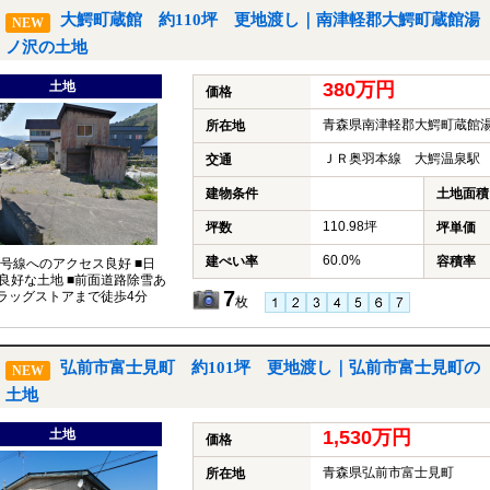
大鰐町蔵館 約110坪 更地渡し｜南津軽郡大鰐町蔵館湯
NEW
ノ沢の土地
土地
380万円
価格
青森県南津軽郡大鰐町蔵館
所在地
ＪＲ奥羽本線 大鰐温泉駅 
交通
建物条件
土地面積
110.98坪
坪数
坪単価
60.0%
建ぺい率
容積率
7号線へのアクセス良好 ■日
良好な土地 ■前面道路除雪あ
7
ドラッグストアまで徒歩4分
枚
弘前市富士見町 約101坪 更地渡し｜弘前市富士見町の
NEW
土地
土地
1,530万円
価格
青森県弘前市富士見町
所在地