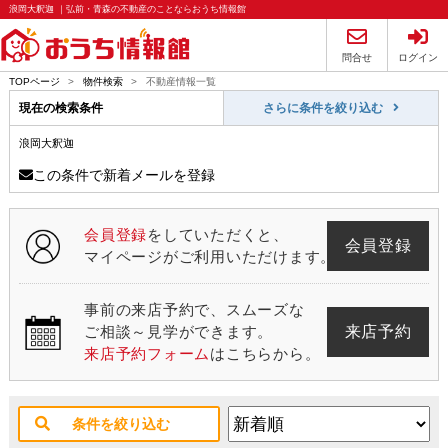
浪岡大釈迦 ｜弘前・青森の不動産のことならおうち情報館
問合せ
ログイン
TOPページ
>
物件検索
>
不動産情報一覧
現在の検索条件
さらに条件を絞り込む
浪岡大釈迦
この条件で新着メールを登録
会員登録
をしていただくと、
会員登録
マイページがご利用いただけます。
事前の来店予約で、スムーズな
来店予約
ご相談～見学ができます。
来店予約フォーム
はこちらから。
条件を絞り込む