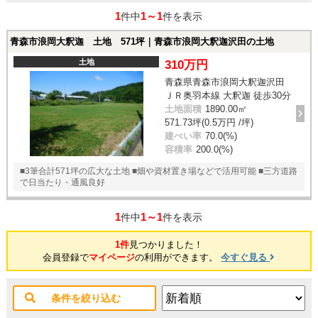
1
1～1
件中
件を表示
青森市浪岡大釈迦 土地 571坪｜青森市浪岡大釈迦沢田の土地
土地
310万円
青森県青森市浪岡大釈迦沢田
ＪＲ奥羽本線 大釈迦 徒歩30分
土地面積
1890.00㎡
571.73坪(0.5万円 /坪)
建ぺい率
70.0(%)
容積率
200.0(%)
■3筆合計571坪の広大な土地 ■畑や資材置き場などで活用可能 ■三方道路
で日当たり・通風良好
1
1～1
件中
件を表示
1件
見つかりました！
会員登録で
マイページ
の利用ができます。
今すぐ見る
条件を絞り込む