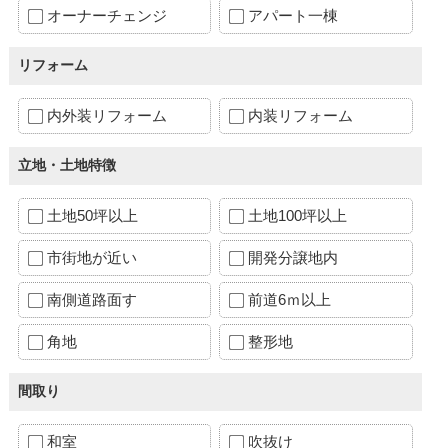
オーナーチェンジ
アパート一棟
リフォーム
内外装リフォーム
内装リフォーム
立地・土地特徴
土地50坪以上
土地100坪以上
市街地が近い
開発分譲地内
南側道路面す
前道6ｍ以上
角地
整形地
間取り
和室
吹抜け