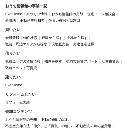
おうち情報館の事業一覧
EverHome
家づくり情報
おうち情報館の売却
住宅ローン相談会
分譲地
不動産無料相談
住まい確保相談窓口
買いたい
会員登録
物件検索
戸建から探す
土地から探す
弘前・周辺エリアから探す
現地販売会
売建住宅仕様
借りたい
弘前エリアの賃貸情報
物件を探す
弘前市賃貸アパート
弘前市貸家
弘前市ペット可賃貸
建てたい
EverHome
リフォームしたい
リフォーム実績
売却コンテンツ
おうち情報館の売却
不動産売却の流れ
不動産売却方法「仲介」と「買取」の違い
不動産売却時の諸費用