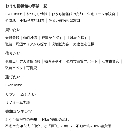
おうち情報館の事業一覧
EverHome
家づくり情報
おうち情報館の売却
住宅ローン相談会
分譲地
不動産無料相談
住まい確保相談窓口
買いたい
会員登録
物件検索
戸建から探す
土地から探す
弘前・周辺エリアから探す
現地販売会
売建住宅仕様
借りたい
弘前エリアの賃貸情報
物件を探す
弘前市賃貸アパート
弘前市貸家
弘前市ペット可賃貸
建てたい
EverHome
リフォームしたい
リフォーム実績
売却コンテンツ
おうち情報館の売却
不動産売却の流れ
不動産売却方法「仲介」と「買取」の違い
不動産売却時の諸費用