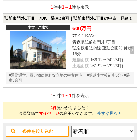
1
1～1
件中
件を表示
弘前市門外1丁目 7DK 駐車3台可｜弘前市門外1丁目の中古一戸建て
中古一戸建て
600万円
7DK / 1985年
青森県弘前市門外1丁目
弘南鉄道弘南線 運動公園前 徒歩
16分
建物面積
166.12㎡(50.25坪)
土地面積
261.92㎡(79.23坪)
■通勤通学、買い物に便利な立地の中古住宅！ ■堀越小学校徒歩3分♪ ■駐
車3台可
1
1～1
件中
件を表示
1件
見つかりました！
会員登録で
マイページ
の利用ができます。
今すぐ見る
条件を絞り込む