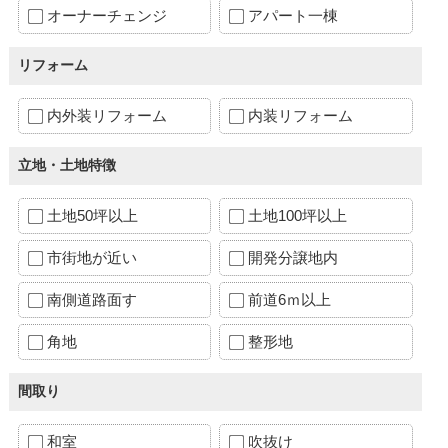
オーナーチェンジ
アパート一棟
リフォーム
内外装リフォーム
内装リフォーム
立地・土地特徴
土地50坪以上
土地100坪以上
市街地が近い
開発分譲地内
南側道路面す
前道6ｍ以上
角地
整形地
間取り
和室
吹抜け