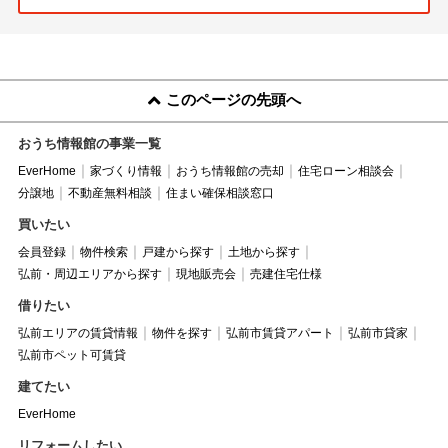
このページの先頭へ
おうち情報館の事業一覧
EverHome
家づくり情報
おうち情報館の売却
住宅ローン相談会
分譲地
不動産無料相談
住まい確保相談窓口
買いたい
会員登録
物件検索
戸建から探す
土地から探す
弘前・周辺エリアから探す
現地販売会
売建住宅仕様
借りたい
弘前エリアの賃貸情報
物件を探す
弘前市賃貸アパート
弘前市貸家
弘前市ペット可賃貸
建てたい
EverHome
リフォームしたい