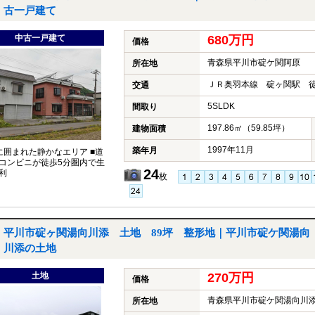
古一戸建て
中古一戸建て
680万円
価格
青森県平川市碇ケ関阿原
所在地
ＪＲ奥羽本線 碇ヶ関駅 徒
交通
5SLDK
間取り
197.86㎡（59.85坪）
建物面積
1997年11月
築年月
に囲まれた静かなエリア ■道
コンビニが徒歩5分圏内で生
24
利
枚
平川市碇ヶ関湯向川添 土地 89坪 整形地｜平川市碇ケ関湯向
川添の土地
土地
270万円
価格
青森県平川市碇ケ関湯向川
所在地