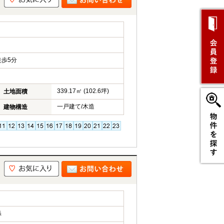
歩5分
339.17㎡ (102.6坪)
土地面積
一戸建て/木造
建物構造
添