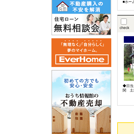
■ホー
check
◆日当
関 土