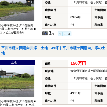
ＪＲ奥羽本線 碇ヶ関駅 徒
交通
建物条件
土地面積
89.84坪
坪数
坪単価
-%
建ぺい率
容積率
関小中学校が徒歩10分圏内
坪の間口奥行が整った整形地 ■
3
コンビニが徒歩2分
枚
平川市碇ヶ関湯向川添 土地 49坪｜平川市碇ケ関湯向川添の土
地
土地
150万円
価格
青森県平川市碇ケ関湯向川
所在地
ＪＲ奥羽本線 碇ヶ関駅 徒
交通
建物条件
土地面積
49.91坪
坪数
坪単価
-%
建ぺい率
容積率
関小中学校が徒歩10分圏内 ■
0坪の間口奥行が整った土地