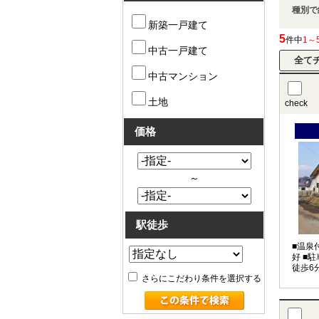
種別で
新築一戸建て
5
件中
1～
中古一戸建て
中古マンション
土地
check
価格
～
駅徒歩
■温泉
好 ■
徒歩6
さらにこだわり条件を選択する