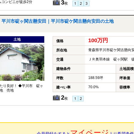
3
ムコンビニが徒歩2分
枚
平川市碇ヶ関古懸安田｜平川市碇ケ関古懸向安田の土地
土地
100万円
価格
青森県平川市碇ケ関古懸向
所在地
ＪＲ奥羽本線 碇ヶ関駅 徒
交通
建物条件
土地面積
188.59坪
坪数
坪単価
たり良好！ ◆平川市 碇ヶ
70.0%
建ぺい率
容積率
地 売地
2
枚
マイページ
会員登録をすると
より希望条件