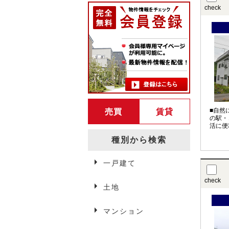
check
■自然
売買
賃貸
の駅・
活に便
種別から検索
一戸建て
弘前賃貸情報
check
土地
マンション
アパート・マンション