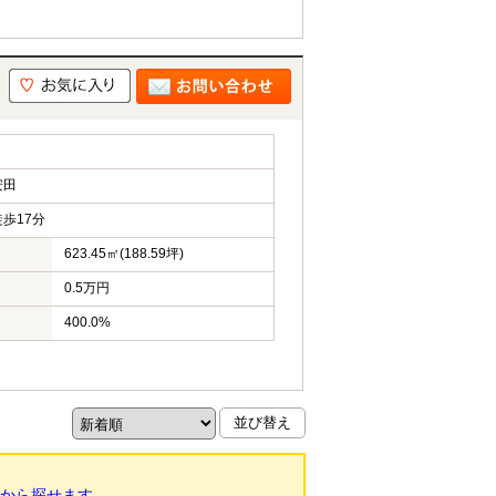
安田
歩17分
623.45㎡(188.59坪)
0.5万円
400.0%
から探せます。