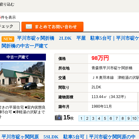
絞り込む
5
件を表示
平川市碇ヶ関折橋 2LDK 平屋 駐車5台可｜平川市碇
NEW
関折橋の中古一戸建て
中古一戸建て
98万円
価格
青森県平川市碇ケ関折橋
所在地
ＪＲ奥羽本線 津軽湯の沢駅
交通
2LDK
間取り
113.44㎡（34.32坪）
建物面積
1980年11月
築年月
付きの平屋住宅 ■室内状態良
駐車5台可 ■津軽湯の沢駅まで
15
分
枚
平川市碇ヶ関阿原 5SLDK 駐車5台可｜平川市碇ケ関阿原の中