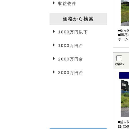
収益物件
一戸建て
駐車場
価格から検索
■碇ヶ
1000万円以下
事業用物件
■89
ホーム
1000万円台
2000万円台
3万円以下
check
3000万円台
3万円台
4万円台
5万円以上
■碇ヶ
ほぼ5