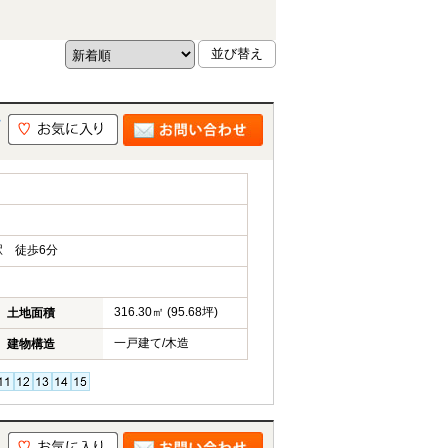
ケ
 徒歩6分
316.30㎡ (95.68坪)
土地面積
一戸建て/木造
建物構造