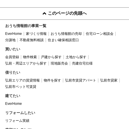
このページの先頭へ
おうち情報館の事業一覧
EverHome
家づくり情報
おうち情報館の売却
住宅ローン相談会
分譲地
不動産無料相談
住まい確保相談窓口
買いたい
会員登録
物件検索
戸建から探す
土地から探す
弘前・周辺エリアから探す
現地販売会
売建住宅仕様
借りたい
弘前エリアの賃貸情報
物件を探す
弘前市賃貸アパート
弘前市貸家
弘前市ペット可賃貸
建てたい
EverHome
リフォームしたい
リフォーム実績