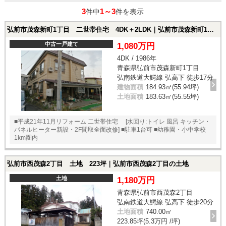
3
1～3
件中
件を表示
弘前市茂森新町1丁目 二世帯住宅 4DK＋2LDK｜弘前市茂森新町1丁目の中古一戸建て
中古一戸建て
1,080万円
4DK / 1986年
青森県弘前市茂森新町1丁目
弘南鉄道大鰐線 弘高下 徒歩17分
建物面積
184.93㎡(55.94坪)
土地面積
183.63㎡(55.55坪)
■平成21年11月リフォーム 二世帯住宅 [水回り:トイレ 風呂 キッチン・
パネルヒーター新設・2F間取全面改修] ■駐車1台可 ■幼稚園・小中学校
1km圏内
弘前市西茂森2丁目 土地 223坪｜弘前市西茂森2丁目の土地
土地
1,180万円
青森県弘前市西茂森2丁目
弘南鉄道大鰐線 弘高下 徒歩20分
土地面積
740.00㎡
223.85坪(5.3万円 /坪)