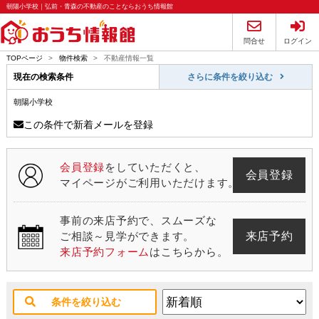
朝陽小学校｜弘前・青森の不動産のことならおうち情報館
問合せ
ログイン
TOPページ
>
物件検索
>
不動産情報一覧
現在の検索条件
さらに条件を絞り込む
朝陽小学校
この条件で新着メールを登録
会員登録
をしていただくと、
会員登録
マイページがご利用いただけます。
事前の来店予約で、スムーズな
来店予約
ご相談～見学ができます。
来店予約フォーム
はこちらから。
条件を絞り込む