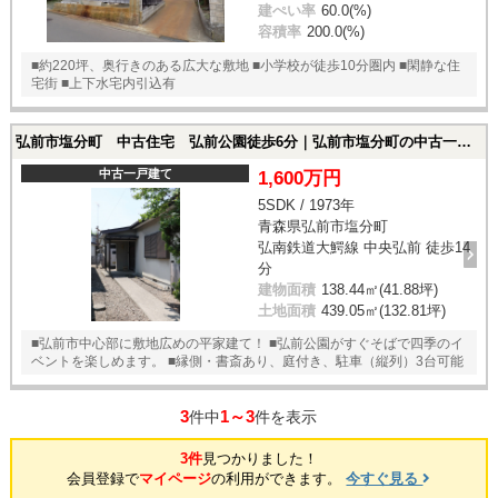
建ぺい率
60.0(%)
容積率
200.0(%)
■約220坪、奥行きのある広大な敷地 ■小学校が徒歩10分圏内 ■閑静な住
宅街 ■上下水宅内引込有
弘前市塩分町 中古住宅 弘前公園徒歩6分｜弘前市塩分町の中古一戸建て
中古一戸建て
1,600万円
5SDK / 1973年
青森県弘前市塩分町
弘南鉄道大鰐線 中央弘前 徒歩14
分
建物面積
138.44㎡(41.88坪)
土地面積
439.05㎡(132.81坪)
■弘前市中心部に敷地広めの平家建て！ ■弘前公園がすぐそばで四季のイ
ベントを楽しめます。 ■縁側・書斎あり、庭付き、駐車（縦列）3台可能
3
1～3
件中
件を表示
3件
見つかりました！
会員登録で
マイページ
の利用ができます。
今すぐ見る