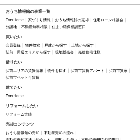
おうち情報館の事業一覧
EverHome
家づくり情報
おうち情報館の売却
住宅ローン相談会
分譲地
不動産無料相談
住まい確保相談窓口
買いたい
会員登録
物件検索
戸建から探す
土地から探す
弘前・周辺エリアから探す
現地販売会
売建住宅仕様
借りたい
弘前エリアの賃貸情報
物件を探す
弘前市賃貸アパート
弘前市貸家
弘前市ペット可賃貸
建てたい
EverHome
リフォームしたい
リフォーム実績
売却コンテンツ
おうち情報館の売却
不動産売却の流れ
不動産売却方法「仲介」と「買取」の違い
不動産売却時の諸費用