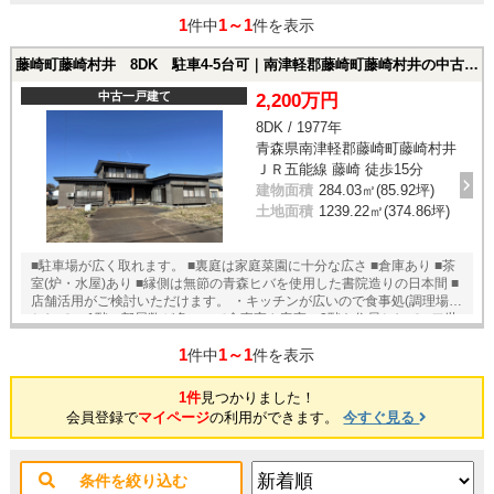
1
1～1
件中
件を表示
藤崎町藤崎村井 8DK 駐車4-5台可｜南津軽郡藤崎町藤崎村井の中古一戸建て
中古一戸建て
2,200万円
8DK / 1977年
青森県南津軽郡藤崎町藤崎村井
ＪＲ五能線 藤崎 徒歩15分
建物面積
284.03㎡(85.92坪)
土地面積
1239.22㎡(374.86坪)
■駐車場が広く取れます。 ■裏庭は家庭菜園に十分な広さ ■倉庫あり ■茶
室(炉・水屋)あり ■縁側は無節の青森ヒバを使用した書院造りの日本間 ■
店舗活用がご検討いただけます。 ・キッチンが広いので食事処(調理場)
として ・1階の部屋数が多いので食事室や客室、2階を住居として ■二世
帯同居も可能
1
1～1
件中
件を表示
1件
見つかりました！
会員登録で
マイページ
の利用ができます。
今すぐ見る
条件を絞り込む