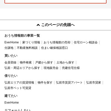
このページの先頭へ
おうち情報館の事業一覧
EverHome
家づくり情報
おうち情報館の売却
住宅ローン相談会
分譲地
不動産無料相談
住まい確保相談窓口
買いたい
会員登録
物件検索
戸建から探す
土地から探す
弘前・周辺エリアから探す
現地販売会
売建住宅仕様
借りたい
弘前エリアの賃貸情報
物件を探す
弘前市賃貸アパート
弘前市貸家
弘前市ペット可賃貸
建てたい
EverHome
リフォームしたい