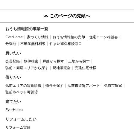
このページの先頭へ
おうち情報館の事業一覧
EverHome
家づくり情報
おうち情報館の売却
住宅ローン相談会
分譲地
不動産無料相談
住まい確保相談窓口
買いたい
会員登録
物件検索
戸建から探す
土地から探す
弘前・周辺エリアから探す
現地販売会
売建住宅仕様
借りたい
弘前エリアの賃貸情報
物件を探す
弘前市賃貸アパート
弘前市貸家
弘前市ペット可賃貸
建てたい
EverHome
リフォームしたい
リフォーム実績