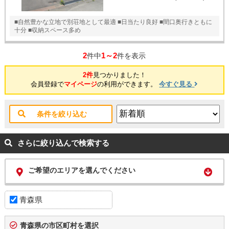
■自然豊かな立地で別荘地として最適 ■日当たり良好 ■間口奥行きともに
十分 ■収納スペース多め
2
1～2
件中
件を表示
2件
見つかりました！
会員登録で
マイページ
の利用ができます。
今すぐ見る
条件を絞り込む
さらに絞り込んで検索する
ご希望のエリアを選んでください
青森県
青森県の市区町村を選択