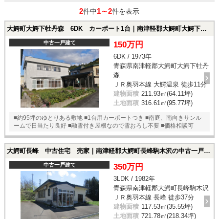
2
1～2
件中
件を表示
大鰐町大鰐下牡丹森 6DK カーポート1台｜南津軽郡大鰐町大鰐下牡丹森の中古一戸建て
中古一戸建て
150万円
6DK / 1973年
青森県南津軽郡大鰐町大鰐下牡丹
森
ＪＲ奥羽本線 大鰐温泉 徒歩11分
建物面積
211.93㎡(64.11坪)
土地面積
316.61㎡(95.77坪)
■約95坪のゆとりある敷地 ■1台用カーポートつき ■南庭、南向きサンル
ームで日当たり良好 ■融雪付き屋根なので雪おろし不要 ■価格相談可
大鰐町長峰 中古住宅 売家｜南津軽郡大鰐町長峰駒木沢の中古一戸建て
中古一戸建て
350万円
3LDK / 1982年
青森県南津軽郡大鰐町長峰駒木沢
ＪＲ奥羽本線 長峰 徒歩37分
建物面積
117.53㎡(35.55坪)
土地面積
721.78㎡(218.34坪)