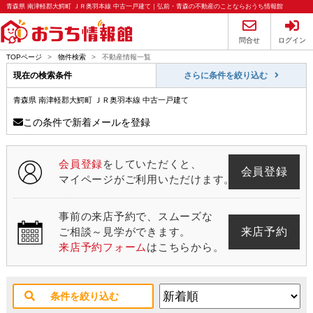
青森県 南津軽郡大鰐町 ＪＲ奥羽本線 中古一戸建て｜弘前・青森の不動産のことならおうち情報館
問合せ
ログイン
TOPページ
>
物件検索
>
不動産情報一覧
現在の検索条件
さらに条件を絞り込む
青森県 南津軽郡大鰐町 ＪＲ奥羽本線 中古一戸建て
この条件で新着メールを登録
会員登録
をしていただくと、
会員登録
マイページがご利用いただけます。
事前の来店予約で、スムーズな
来店予約
ご相談～見学ができます。
来店予約フォーム
はこちらから。
条件を絞り込む