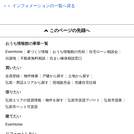
＜＜ インフォメーションの一覧へ戻る
このページの先頭へ
おうち情報館の事業一覧
EverHome
家づくり情報
おうち情報館の売却
住宅ローン相談会
分譲地
不動産無料相談
住まい確保相談窓口
買いたい
会員登録
物件検索
戸建から探す
土地から探す
弘前・周辺エリアから探す
現地販売会
売建住宅仕様
借りたい
弘前エリアの賃貸情報
物件を探す
弘前市賃貸アパート
弘前市貸家
弘前市ペット可賃貸
建てたい
EverHome
リフォームしたい