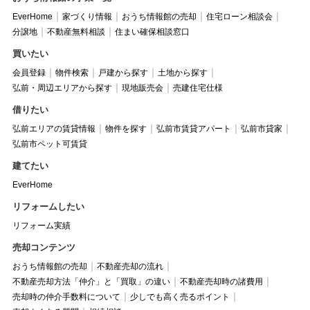
EverHome
家づくり情報
おうち情報館の売却
住宅ローン相談会
分譲地
不動産無料相談
住まい確保相談窓口
買いたい
会員登録
物件検索
戸建から探す
土地から探す
弘前・周辺エリアから探す
現地販売会
売建住宅仕様
借りたい
弘前エリアの賃貸情報
物件を探す
弘前市賃貸アパート
弘前市貸家
弘前市ペット可賃貸
建てたい
EverHome
リフォームしたい
リフォーム実績
売却コンテンツ
おうち情報館の売却
不動産売却の流れ
不動産売却方法「仲介」と「買取」の違い
不動産売却時の諸費用
売却時の仲介手数料について
少しでも高く売るポイント