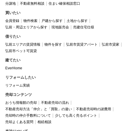
分譲地
不動産無料相談
住まい確保相談窓口
買いたい
会員登録
物件検索
戸建から探す
土地から探す
弘前・周辺エリアから探す
現地販売会
売建住宅仕様
借りたい
弘前エリアの賃貸情報
物件を探す
弘前市賃貸アパート
弘前市貸家
弘前市ペット可賃貸
建てたい
EverHome
リフォームしたい
リフォーム実績
売却コンテンツ
おうち情報館の売却
不動産売却の流れ
不動産売却方法「仲介」と「買取」の違い
不動産売却時の諸費用
売却時の仲介手数料について
少しでも高く売るポイント
売却よくある質問
相続相談