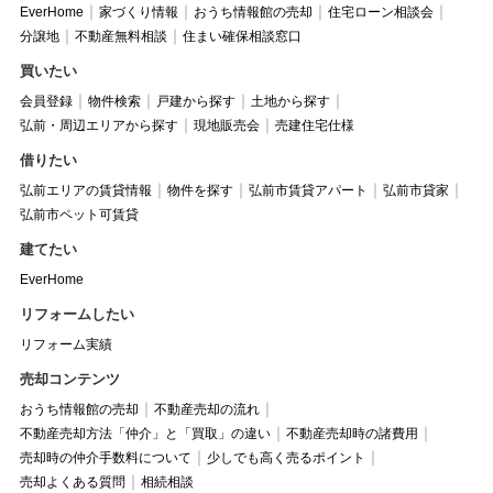
EverHome
家づくり情報
おうち情報館の売却
住宅ローン相談会
分譲地
不動産無料相談
住まい確保相談窓口
買いたい
会員登録
物件検索
戸建から探す
土地から探す
弘前・周辺エリアから探す
現地販売会
売建住宅仕様
借りたい
弘前エリアの賃貸情報
物件を探す
弘前市賃貸アパート
弘前市貸家
弘前市ペット可賃貸
建てたい
EverHome
リフォームしたい
リフォーム実績
売却コンテンツ
おうち情報館の売却
不動産売却の流れ
不動産売却方法「仲介」と「買取」の違い
不動産売却時の諸費用
売却時の仲介手数料について
少しでも高く売るポイント
売却よくある質問
相続相談