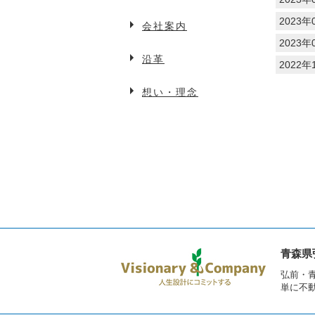
2023年0
会社案内
2023年0
沿革
2022年1
想い・理念
青森県
弘前・
単に不