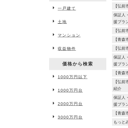
【弘前
一戸建て
弘前賃貸情報
保証人
土地
援プラ
【弘前
マンション
アパート・マンション
【青森
【弘前
収益物件
一戸建て
保証人
駐車場
価格から検索
援プラ
【青森
1000万円以下
事業用物件
【弘前
紹介
1000万円台
保証人
2000万円台
援プラ
3万円以下
【青森
3000万円台
3万円台
もっと