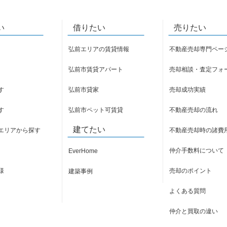
い
借りたい
売りたい
弘前エリアの賃貸情報
不動産売却専門ペー
弘前市賃貸アパート
売却相談・査定フォ
す
弘前市貸家
売却成功実績
す
弘前市ペット可賃貸
不動産売却の流れ
建てたい
エリアから探す
不動産売却時の諸費
仲介手数料について
EverHome
様
売却のポイント
建築事例
よくある質問
仲介と買取の違い