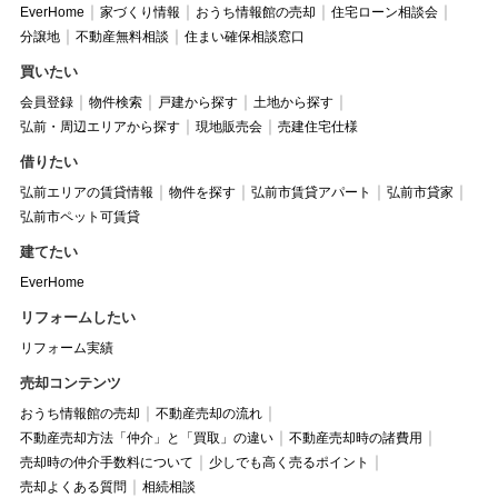
EverHome
家づくり情報
おうち情報館の売却
住宅ローン相談会
分譲地
不動産無料相談
住まい確保相談窓口
買いたい
会員登録
物件検索
戸建から探す
土地から探す
弘前・周辺エリアから探す
現地販売会
売建住宅仕様
借りたい
弘前エリアの賃貸情報
物件を探す
弘前市賃貸アパート
弘前市貸家
弘前市ペット可賃貸
建てたい
EverHome
リフォームしたい
リフォーム実績
売却コンテンツ
おうち情報館の売却
不動産売却の流れ
不動産売却方法「仲介」と「買取」の違い
不動産売却時の諸費用
売却時の仲介手数料について
少しでも高く売るポイント
売却よくある質問
相続相談