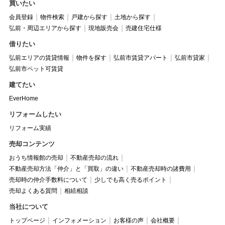
買いたい
会員登録
物件検索
戸建から探す
土地から探す
弘前・周辺エリアから探す
現地販売会
売建住宅仕様
借りたい
弘前エリアの賃貸情報
物件を探す
弘前市賃貸アパート
弘前市貸家
弘前市ペット可賃貸
建てたい
EverHome
リフォームしたい
リフォーム実績
売却コンテンツ
おうち情報館の売却
不動産売却の流れ
不動産売却方法「仲介」と「買取」の違い
不動産売却時の諸費用
売却時の仲介手数料について
少しでも高く売るポイント
売却よくある質問
相続相談
当社について
トップページ
インフォメーション
お客様の声
会社概要