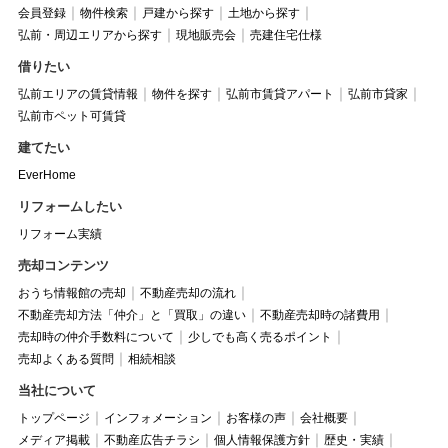
会員登録
物件検索
戸建から探す
土地から探す
弘前・周辺エリアから探す
現地販売会
売建住宅仕様
借りたい
弘前エリアの賃貸情報
物件を探す
弘前市賃貸アパート
弘前市貸家
弘前市ペット可賃貸
建てたい
EverHome
リフォームしたい
リフォーム実績
売却コンテンツ
おうち情報館の売却
不動産売却の流れ
不動産売却方法「仲介」と「買取」の違い
不動産売却時の諸費用
売却時の仲介手数料について
少しでも高く売るポイント
売却よくある質問
相続相談
当社について
トップページ
インフォメーション
お客様の声
会社概要
メディア掲載
不動産広告チラシ
個人情報保護方針
歴史・実績