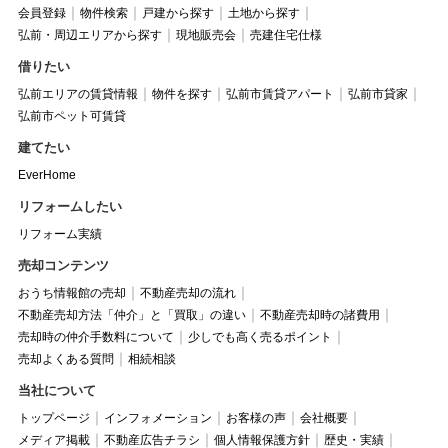
会員登録
物件検索
戸建から探す
土地から探す
弘前・周辺エリアから探す
現地販売会
売建住宅仕様
借りたい
弘前エリアの賃貸情報
物件を探す
弘前市賃貸アパート
弘前市貸家
弘前市ペット可賃貸
建てたい
EverHome
リフォームしたい
リフォーム実績
売却コンテンツ
おうち情報館の売却
不動産売却の流れ
不動産売却方法「仲介」と「買取」の違い
不動産売却時の諸費用
売却時の仲介手数料について
少しでも高く売るポイント
売却よくある質問
相続相談
当社について
トップページ
インフォメーション
お客様の声
会社概要
メディア掲載
不動産広告チラシ
個人情報保護方針
歴史・実績