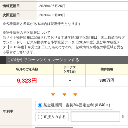
情報更新日
2026年05月26日
次回更新日
2026年06月09日
※各種情報と差異がある場合は現況優先となります
※物件情報の学区情報について
当サイト物件情報に記載されております通学区域(学区)情報は、国土数値情報ダ
ウンロードサービスが提供する小学校区データ【2016年度】及び中学校区デー
タ【2016年度】を元に加工したものですので、記載情報が現在の学区域と異な
る場合がございます。
この物件でローンシミュレーションする
ボーナス
毎月のご返済額
物件価格
(×年2回)
9,323円
－
380万円
某金融機関｜当初3年固定金利 (0.840％)
年利率
直接入力する
％