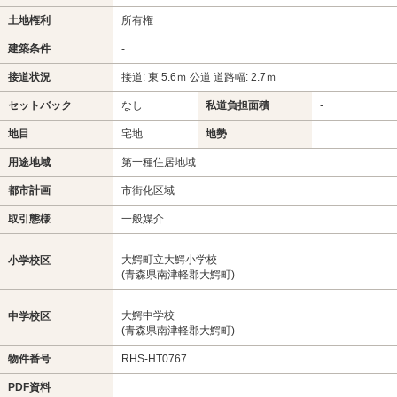
土地権利
所有権
建築条件
-
接道状況
接道: 東 5.6ｍ 公道 道路幅: 2.7ｍ
セットバック
なし
私道負担面積
-
地目
宅地
地勢
用途地域
第一種住居地域
都市計画
市街化区域
取引態様
一般媒介
大鰐町立大鰐小学校
小学校区
(青森県南津軽郡大鰐町)
大鰐中学校
中学校区
(青森県南津軽郡大鰐町)
物件番号
RHS-HT0767
PDF資料