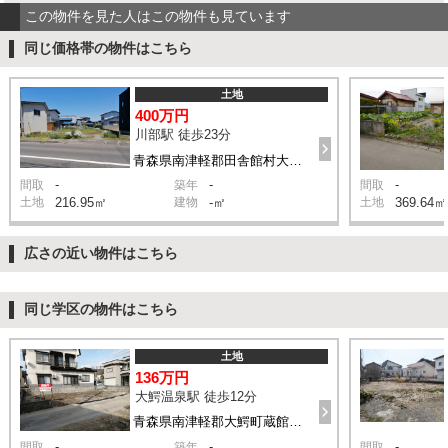
この物件を見た人はこの物件も見ています
同じ価格帯の物件はこちら
土地
400万円
川部駅 徒歩23分
青森県南津軽郡田舎館村大根子村立
-
-
-
間取
築年
間取
土地
216.95㎡
建物
-㎡
土地
369.64㎡
広さの近い物件はこちら
同じ学区の物件はこちら
土地
136万円
大鰐温泉駅 徒歩12分
青森県南津軽郡大鰐町蔵館宮本
-
-
-
間取
築年
間取