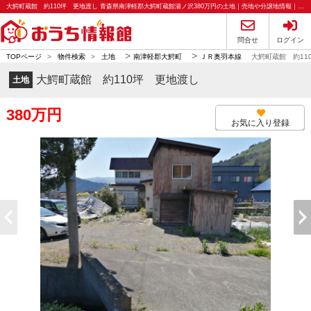
大鰐町蔵館 約110坪 更地渡し 青森県南津軽郡大鰐町蔵館湯ノ沢380万円の土地｜売地や分譲地情報｜おうち情報館
問合せ
ログイン
>
>
TOPページ
>
物件検索
>
土地
南津軽郡大鰐町
ＪＲ奥羽本線
大鰐町蔵館 約11
大鰐町蔵館 約110坪 更地渡し
土地
380万円
お気に入り登録