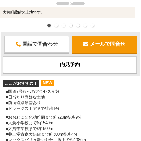
1/7
大鰐町蔵館の土地です。
電話で問合わせ
メールで問合せ
内見予約
NEW
ここがおすすめ！
■国道7号線へのアクセス良好
■日当たり良好な土地
■前面道路除雪あり
■ドラッグストアまで徒歩4分
■おおわに文化幼稚園まで約720m徒歩9分
■大鰐小学校まで約1540m
■大鰐中学校まで約1900m
■薬王堂青森大鰐店まで約300m徒歩4分
■マックスバリュ新おおわに店まで約1080m