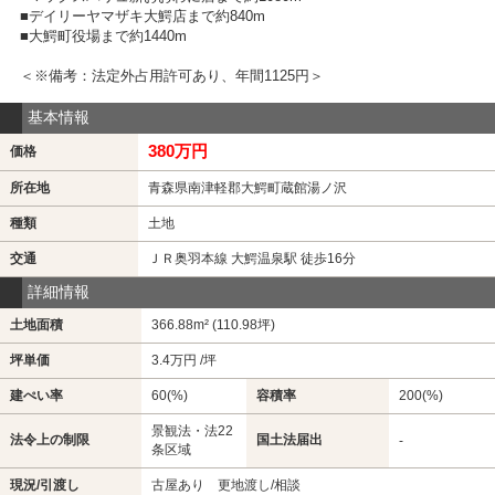
■デイリーヤマザキ大鰐店まで約840m
■大鰐町役場まで約1440m
＜※備考：法定外占用許可あり、年間1125円＞
基本情報
380万円
価格
所在地
青森県南津軽郡大鰐町蔵館湯ノ沢
種類
土地
交通
ＪＲ奥羽本線 大鰐温泉駅 徒歩16分
詳細情報
土地面積
366.88m² (110.98坪)
坪単価
3.4万円 /坪
建ぺい率
60(%)
容積率
200(%)
景観法・法22
法令上の制限
国土法届出
-
条区域
現況/引渡し
古屋あり 更地渡し/相談