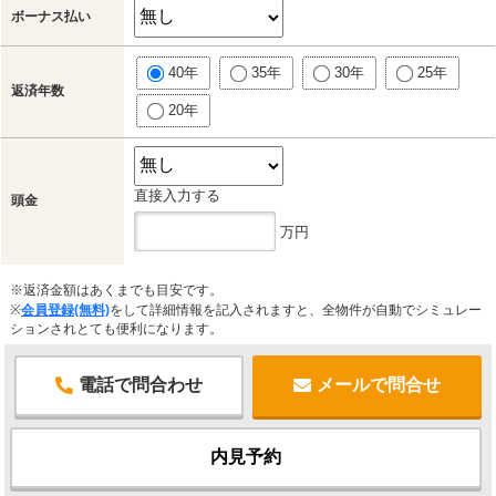
ボーナス払い
40年
35年
30年
25年
返済年数
20年
直接入力する
頭金
万円
※返済金額はあくまでも目安です。
※
会員登録(無料)
をして詳細情報を記入されますと、全物件が自動でシミュレー
ションされとても便利になります。
電話で問合わせ
メールで問合せ
内見予約