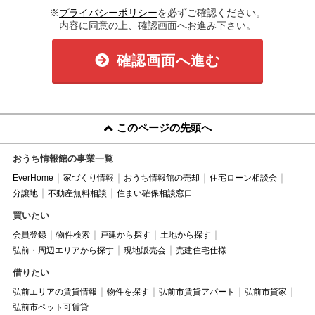
※
プライバシーポリシー
を必ずご確認ください。
内容に同意の上、確認画面へお進み下さい。
確認画面へ進む
このページの先頭へ
おうち情報館の事業一覧
EverHome
家づくり情報
おうち情報館の売却
住宅ローン相談会
分譲地
不動産無料相談
住まい確保相談窓口
買いたい
会員登録
物件検索
戸建から探す
土地から探す
弘前・周辺エリアから探す
現地販売会
売建住宅仕様
借りたい
弘前エリアの賃貸情報
物件を探す
弘前市賃貸アパート
弘前市貸家
弘前市ペット可賃貸