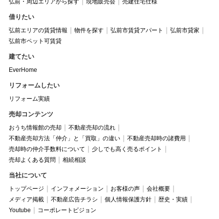
弘前・周辺エリアから探す
現地販売会
売建住宅仕様
借りたい
弘前エリアの賃貸情報
物件を探す
弘前市賃貸アパート
弘前市貸家
弘前市ペット可賃貸
建てたい
EverHome
リフォームしたい
リフォーム実績
売却コンテンツ
おうち情報館の売却
不動産売却の流れ
不動産売却方法「仲介」と「買取」の違い
不動産売却時の諸費用
売却時の仲介手数料について
少しでも高く売るポイント
売却よくある質問
相続相談
当社について
トップページ
インフォメーション
お客様の声
会社概要
メディア掲載
不動産広告チラシ
個人情報保護方針
歴史・実績
Youtube
コーポレートビジョン