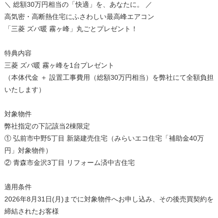
＼ 総額30万円相当の「快適」を、あなたに。 ／
高気密・高断熱住宅にふさわしい最高峰エアコン
「三菱 ズバ暖 霧ヶ峰」丸ごとプレゼント！
特典内容
三菱 ズバ暖 霧ヶ峰を1台プレゼント
（本体代金 ＋ 設置工事費用（総額30万円相当）を弊社にて全額負担
いたします）
対象物件
弊社指定の下記該当2棟限定
① 弘前市中野5丁目 新築建売住宅（みらいエコ住宅「補助金40万
円」対象物件）
② 青森市金沢3丁目 リフォーム済中古住宅
適用条件
2026年8月31日(月)までに対象物件へお申し込み、その後売買契約を
締結されたお客様