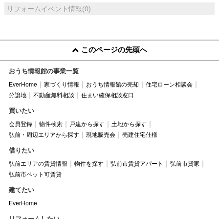
リフォームイベント情報(0)
このページの先頭へ
おうち情報館の事業一覧
EverHome
家づくり情報
おうち情報館の売却
住宅ローン相談会
分譲地
不動産無料相談
住まい確保相談窓口
買いたい
会員登録
物件検索
戸建から探す
土地から探す
弘前・周辺エリアから探す
現地販売会
売建住宅仕様
借りたい
弘前エリアの賃貸情報
物件を探す
弘前市賃貸アパート
弘前市貸家
弘前市ペット可賃貸
建てたい
EverHome
リフォームしたい