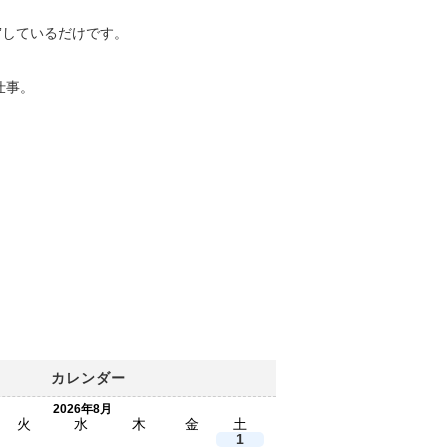
”しているだけです。
仕事。
。
カレンダー
2026年8月
火
水
木
金
土
1