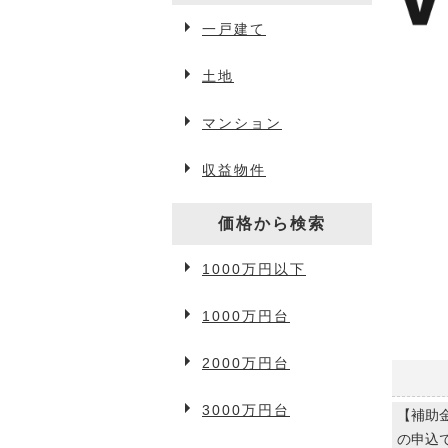
一戸建て
弘前賃貸情報
土地
マンション
アパート・マンション
収益物件
一戸建て
駐車場
価格から検索
1000万円以下
事業用物件
1000万円台
2000万円台
3万円以下
3000万円台
3万円台
【補助
の申込で