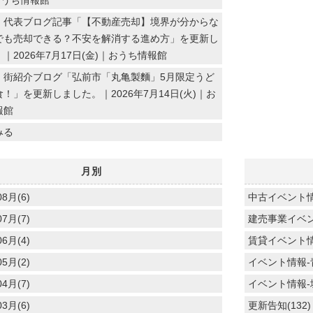
おうち情報館
】代表ブログ記事「【不動産売却】境界が分からな
でも売却できる？不安を解消する進め方」を更新し
｜2026年7月17日(金)｜おうち情報館
】街紹介ブログ「弘前市「丸亀製麵」5月限定うど
！」を更新しました。｜2026年7月14日(火)｜お
報館
みる
月別
08月(6)
中古イベント情報
07月(7)
建売事業イベン
06月(4)
賃貸イベント情報
05月(2)
イベント情報-青
04月(7)
イベント情報-城
03月(6)
更新告知(132)