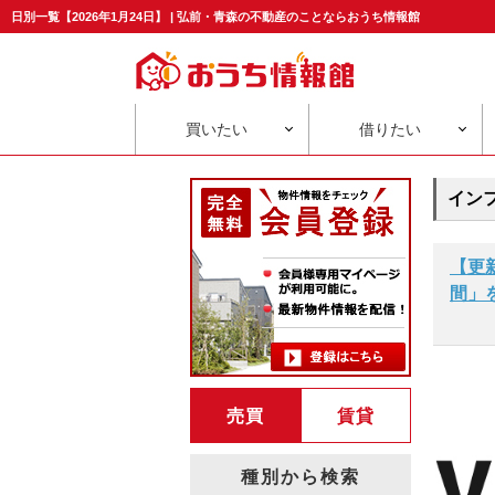
日別一覧【2026年1月24日】 | 弘前・青森の不動産のことならおうち情報館
買いたい
借りたい
イン
【更
間」
売買
賃貸
種別から検索