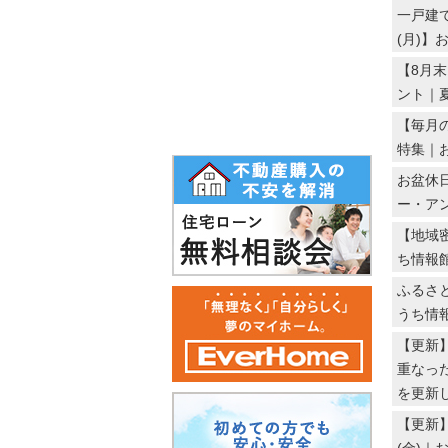
4万円台
一戸建て
(月)】
5万円以上
【8月
ント｜
【毎月
特集｜
お盆休日
ー・ア
【地域
ち情報
ふるさと
うち情
【更新
重なっ
を更新し
【更新】