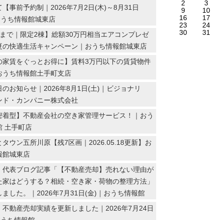
2
3
【事前予約制｜2026年7月2日(木)～8月31日
9
10
16
17
おうち情報館城東店
23
24
30
31
末まで｜限定2棟】総額30万円相当エアコンプレゼ
夏の快適生活キャンペーン｜おうち情報館城東店
の家賃をぐっとお得に】賃料3万円以下の賃貸物件
おうち情報館土手町支店
のお知らせ｜2026年8月1日(土)｜ビジョナリ
ンド・カンパニー株式会社
密着型】不動産会社の空き家管理サービス！｜おう
館 土手町店
タウン五所川原【残7区画｜2026.05.18更新】お
報館城東店
】代表ブログ記事「【不動産売却】売れない理由が
た家はどうする？相続・空き家・荷物の整理方法」
ました。｜2026年7月31日(金)｜おうち情報館
不動産売却実績を更新しました｜2026年7月24日